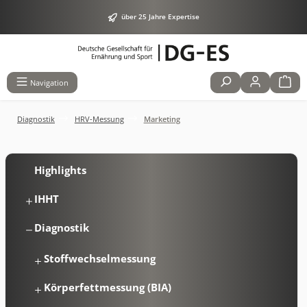
alt springen
über 25 Jahre Expertise
Navigation
Diagnostik
HRV-Messung
Marketing
Highlights
IHHT
Diagnostik
Stoffwechselmessung
Körperfettmessung (BIA)