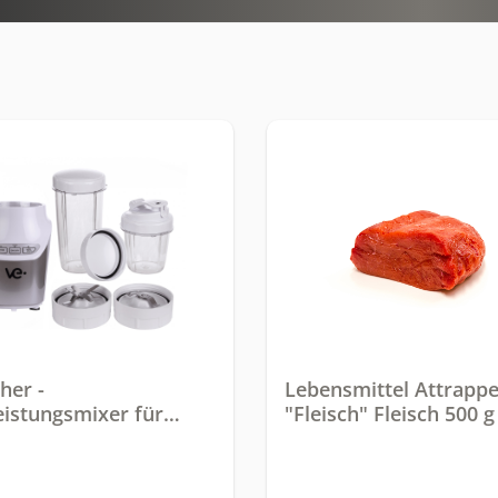
her -
Lebensmittel Attrapp
istungsmixer für
"Fleisch" Fleisch 500 g
 smoothies Power
er mit 33.000 U/min,
sdrehend