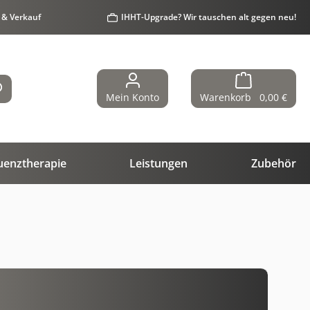
 & Verkauf
IHHT-Upgrade? Wir tauschen alt gegen neu!
Mein Konto
Warenkorb
0,00 €
uenztherapie
Leistungen
Zubehör