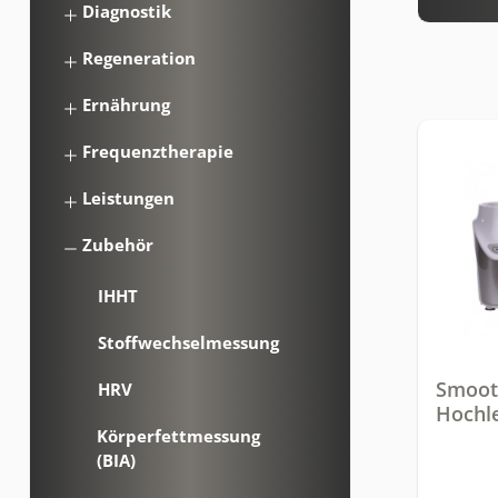
Diagnostik
Regeneration
Ernährung
Frequenztherapie
Leistungen
Zubehör
IHHT
Stoffwechselmessung
Smoot
HRV
Hochle
Körperfettmessung
green
(BIA)
Smooth
recht