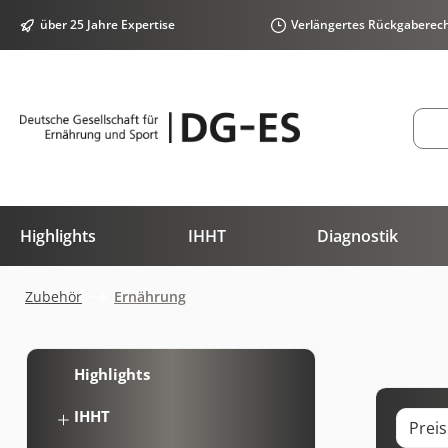
springen
Zur Hauptnavigation springen
über 25 Jahre Expertise
Verlängertes Rückgaberec
Highlights
IHHT
Diagnostik
Zubehör
Ernährung
Highlights
IHHT
Prei