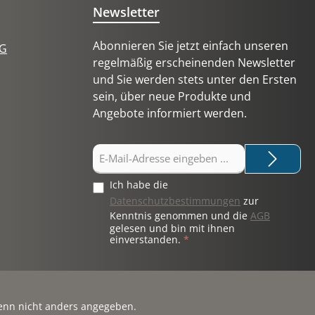
Newsletter
oder
Verlust von Muskulatur oder
Wasser. Die negativen
Abonnieren Sie jetzt einfach unseren
tG
Verlust
Auswirkungen durch den Verlust
regelmäßig erscheinenden Newsletter
fekt,
von Muskelmasse (Jojo-Effekt,
und Sie werden stets unter den Ersten
Reduktion des Grund-
sein, über neue Produkte und
lten
Energieumsatzes etc.) sollten
Angebote informiert werden.
n
weitestgehend vermieden
ie
werden. Demonstrieren Sie
Ihren Kunden, dass eine
E-
Mail-
urch
regelmäßige Kontrolle durch
Adresse
eine Körperfettmessung
Ich habe die
*
tt- oder
aufzeigen kann, ob sie Fett- oder
Datenschutzbestimmungen
zur
Kenntnis genommen und die
AGB
.
Muskelmasse abnehmen.
gelesen und bin mit ihnen
einverstanden.
*
nn nicht anders angegeben.