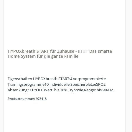
Standardfarbe RAL 9018, pulverbeschichtet. Gewährleistung: 12
Monate Technische Daten:1 Therapieplatz1 Tablet (Android) für
Bedienung und MonitoringSimulation von 9 – 16 % Sauerstoff,
entspricht einer Höhe von 2.140 m – 6.500 mIntervall - Wechsel
zu sauerstoffreicher Luft ca. 32-34%Normoxie Modus –
Sauerstoffgehalt 20,9% einstellbarIndividuelle Programmierung
für Kunden integriertMehre individuelle Programme pro Kunden
anlegbarProgramme nach Therapieplan des Hauses
anpassbarHypoxie/Hyperoxie und Hypoxie/Normoxie kann
HYPOXbreath START für Zuhause - IHHT Das smarte
eingestellt werden„Invers“ Modus (das Protokoll kann bei Bedarf
Home System für die ganze Familie
mit Hyperoxie gestartet werden)Atemanhalte-Test (BOLT)
integriert, mit VerlaufskontrolleTrainingsauswertungen der
Session integriert
Eigenschaften HYPOXbreath START:4 vorprogrammierte
Trainingsprogramme10 individuelle SpeicherplätzeSPO2
Absenkung/ CutOFF Wert: bis 78% Hypoxie Range: bis 9%O2
Range Hyperoxie bis 34%SMART Hyperoxie-Mode (SHM)INVERS-
Produktnummer:
978418
Modus für Hyperoxie/Normoxie-StartOptional: Firm- und
Software-Upgrades auf neueste System-GenerationSteuerung
via Tablet, WiFi gebunden für mehr FlexibilitätOptional: WiFi-frei
/LAN-gebunden (strahlungsarm)Abmessung: 465 x 406 x 540
mm, Gewicht: 43 KgLieferumfang zum System: Mikroprozessor
gesteuerter Hypoxikator, Pulsoximeter, Samsung Tablet, Netz-