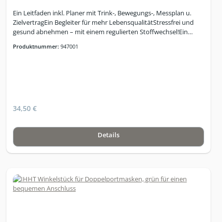
Ein Leitfaden inkl. Planer mit Trink-, Bewegungs-, Messplan u.
ZielvertragEin Begleiter für mehr LebensqualitätStressfrei und
gesund abnehmen – mit einem regulierten Stoffwechsel!Ein
umfassendes Stoffwechsel-Standardwerk für alle, die
Produktnummer:
947001
effizientund einfach ihr Wohlfühlgewicht erreichen und auf
Dauer haltenmöchten. www.nebensache-abnehmen.de
34,50 €
Details