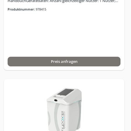
HandbuchGerätedaten: Anzahl gleichzeitiger Nutzer: 1 Nutzer;
Variation der O2-Konzentration: Hypoxie: 9 - 20 %; Normoxie:
Produktnummer:
978415
20,9 %; Hyperoxie: 34 %; Abmessungen (B x H x T) / Gewicht 40 x
57,5 x 47 cm / 43,5 kg, Luftanfeuchtung der Atemluft: mindestens
so feucht oder bis zu 5% feuchter als die Umgebungsluft im
Raum; Schallpegelmessung: ca. 49dB; Leistungsaufnahme im
Betrieb: bis zu 600 W je nach Betriebsmodus; Stromversorgung:
230V 50Hz; Leistungsaufnahme im Standby: < 1W; Farbgebung:
Standardfarbe RAL 9018, pulverbeschichtet; Gewährleistung: 12
Monate; Lizenzgebühr für Cloud Nutzung: monatlich 40,- Euro ;
Jährlich 400,- Euro (1 Monat gratis); einmalig 2500,- Euro für
Preis anfragen
Lifetime Version. Technische Daten:1 TherapieplatzSimulation
von 9 – 20 % Sauerstoff, entspricht einer Höhe von 200 m – 6.500
mIntervall - Wechsel zu sauerstoffreicher Luft ca. 22
-34%Normoxie Modus – Sauerstoffgehalt 20,9%
einstellbarIndividuelle Programmierung für Kunden
integriertMehre individuelle Programme pro Kunde und als
Vorlage anlegbarProgramme nach Therapieplan des Hauses
anpassbarHypoxie/Hyperoxie und Hypoxie/Normoxie sowie
Automatikprogramm kann ausgewählt werden„stufenlose“
Hyperoxie Vorphase„Optische Phasenkontrolle“ (LED Lichtring
an den Stationen ermöglichen über große Distanz einen visuellen
Check, und es ist schnell erkennbar in welcher Phase der
Therapie die laufende Session sich befindet, so wird der Kunde