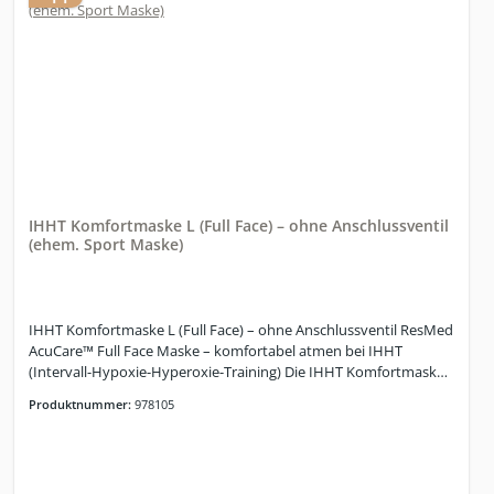
Empfohlen: ein Winkelstück für eine bequemere
Schlauchführung und weniger Zug am Anschluss – Winkelstück
IHHT Komfortmaske L (Full Face) – ohne Anschlussventil
(ehem. Sport Maske)
IHHT Komfortmaske L (Full Face) – ohne Anschlussventil ResMed
AcuCare™ Full Face Maske – komfortabel atmen bei IHHT
(Intervall-Hypoxie-Hyperoxie-Training) Die IHHT Komfortmaske
L (Full Face) – ohne Anschlussventil basiert auf der ResMed
Produktnummer:
978105
AcuCare™ Full Face Maske und ist für Menschen entwickelt, die
bei IHHT-Sitzungen besonderen Wert auf Komfort, ruhige
Atmung und einen sicheren Sitz legen. Im Vergleich zu einfachen
Patientenmasken fühlt sie sich deutlich angenehmer an, liegt