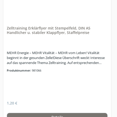
Zelltraining Erklärflyer mit Stempelfeld, DIN A5
Handlicher u. stabiler Klappflyer, Staffelpreise
MEHR Energie – MEHR Vitalität – MEHR vom Leben! Vitalität
beginnt in der gesunden Zelle!Diese Überschrift weckt Interesse
auf das spannende Thema Zelltraining. Auf entsprechenden
Werbemitteln (Poster, Banner und Flyer) wird dieses besondere
Produktnummer:
981066
Training in wenigen Minuten anschaulich erklärt. Wesentliche
und interessante Informationen werden dem Betrachter mittels
einfacher Grafiken und begleitenden Textstationen verständlich
vermittelt.INTERVALL – HYPOXIE – ZELLTRAINING
www.zelltraining.info
1,20 €
Details