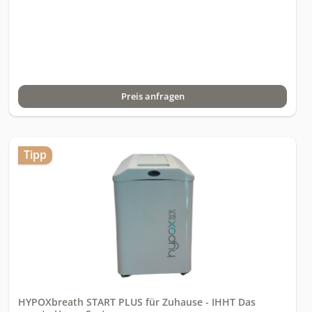
Intelligence ModeMess-und Sensorsysteme:Erfasste
physiologische Parameter:SpO2 (periphere
Sauerstoffsättigung)Herzfrequenz(HF)Atemfrequenz(AF)Herzfre
quenzvariabilität (HRV)Sauerstoffmessung:Optische O2-
LasersensorikVerbrauchsfrei, driftarm, langzeitstabilTrainings-
und Systemparameter:TrainingsmodiIHT (Hypoxie / Normoxie)
IHHT (Hypoxie / Hyperoxie)SauerstoffkonzentrationHypoxie: 9–
Preis anfragen
19 % O2 Normoxie: 20,9 % O2 Hyperoxie: 21–34 % O2
(Hypoxiebereich entspricht simulierten Höhenlagen von ca.720
m bis 6.640 m)Maximale Phasenlänge 7 MinutenMaximale
Sitzungsdauer 60 MinutenSicherheitsabschaltung
(SpO2)individuell einstellbar: 78–90 %Betrieb und
Tipp
Bauform:Abmessungen (B ×H ×T) 42,2 ×57,5 ×49,2 cmGewicht
43,8 kgStromversorgung 230 V · 50 Hz (wird bei Bestellung
Länderspezifisch angepasst)LeistungsaufnahmeStandby < 1=""
w="" ·="" betrieb="" bis="" 600="" w="">Geräuschentwicklung<
49="">FarbgebungRAL 9003 Signalweiß,
pulverbeschichtetSoftware und Steuerung:Cellair Control
Software Zentrale Steuerung und DokumentationEnthaltene
Komponenten:Cellair Home System (rollbar), Cellair Controller
(Hardware), Cellair Control (Software), Pulsoximeter, HRV-
Brustgurt, Atemschlauch (1,80 m), Anschluss-und Netzkabel,
Bedienungsanleitung (digital), LAN Kabel, Winkelstück
HYPOXbreath START PLUS für Zuhause - IHHT Das