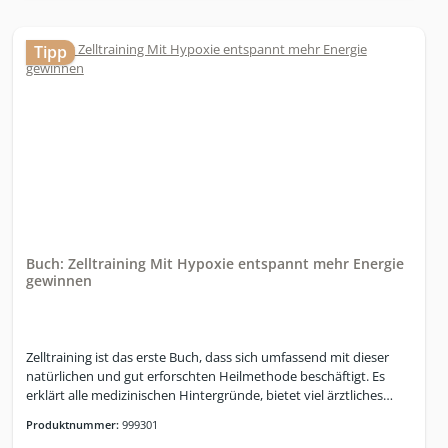
Tipp
Buch: Zelltraining Mit Hypoxie entspannt mehr Energie
gewinnen
Zelltraining ist das erste Buch, dass sich umfassend mit dieser
natürlichen und gut erforschten Heilmethode beschäftigt. Es
erklärt alle medizinischen Hintergründe, bietet viel ärztliches
Know-how, einen sicheren Einstieg in das Training sowie viele
Produktnummer:
999301
Übungen zum sofort Ausprobieren. Weitere Informationen zum