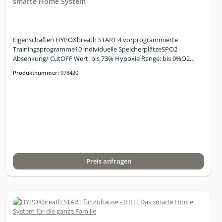
smarte Home System
Eigenschaften HYPOXbreath START:4 vorprogrammierte
Trainingsprogramme10 individuelle SpeicherplätzeSPO2
Absenkung/ CutOFF Wert: bis 73% Hypoxie Range: bis 9%O2
Range Hyperoxie bis 34%SMART Hyperoxie-Mode
Produktnummer:
978420
(SHM)Intelligent-Hyperoxie-Mode (IHM)INVERS-Modus für
Hyperoxie/Normoxie-StartOptional: Firm- und Software-
Upgrades auf neueste System-GenerationSteuerung via Tablet,
WiFi gebunden für mehr FlexibilitätOptional: WiFi-frei /LAN-
gebunden (strahlungsarm)Abmessung: 465 x 406 x 540 mm,
Gewicht: 43 KgLieferumfang zum System: Mikroprozessor
gesteuerter Hypoxikator, Pulsoximeter, Samsung Tablet, Netz-
und Verbindungskabel, HandbuchGerätedaten: Anzahl
gleichzeitiger Nutzer: 1 Nutzer; Variation der O2-Konzentration:
Preis anfragen
Hypoxie: 9 - 16 %; Normoxie: 20,9 %; Hyperoxie: 34 %;
Abmessungen (B x H x T) / Gewicht 40 x 57,5 x 47 cm / 43,5 kg,
Luftanfeuchtung der Atemluft: mindestens so feucht oder bis zu
5% feuchter als die Umgebungsluft im Raum;
Schallpegelmessung: ca. 49dB; Leistungsaufnahme im Betrieb: bis
zu 600 W je nach Betriebsmodus; Stromversorgung: 230V 50Hz;
Leistungsaufnahme im Standby: < 1W; Farbgebung: