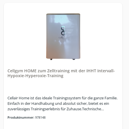
Sauerstoffgehalt 20,9% einstellbarIndividuelle Programmierung
für Kunden integriertMehre individuelle Programme pro Kunden
anlegbarProgramme nach Therapieplan des Hauses
anpassbarHypoxie/Hyperoxie und Hypoxie/Normoxie kann
eingestellt werden„Invers“ Modus (das Protokoll kann bei Bedarf
mit Hyperoxie gestartet werden)Hypoxie Test zur Bestimmung
der idealen O2 Initialdosis integriertAtemanhalte-Test (BOLT)
integriert, mit VerlaufskontrolleHRV Basis-Test integriert (Stress
Index “SI” und RMSSD)HRV Realtime Messung integriert
(Histogramm und RMSSD wird dynamisch
gemessen)Trainingsauswertungen der Session
integriertTrainingsauswertung HRV und HRV Realtime
integriertIHM - Intelligentes Hyperoxie Management
Cellgym HOME zum Zelltraining mit der IHHT Intervall-
Hypoxie-Hyperoxie-Training
Cellair Home ist das ideale Trainingssystem für die ganze Familie.
Einfach in der Handhabung und absolut sicher, bietet es ein
zuverlässiges Trainingserlebnis für Zuhause.Technische
Daten:Systemlogik und SicherheitsarchitekturHSI –Hypoxic
Produktnummer:
978148
Session IndexOAPC –Oxygen Atmospheric Pressure
CompensationRedundantes SicherheitssystemOxygen