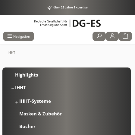
alt springen
über 25 Jahre Expertise
Navigation
IHHT
Highlights
IHHT
IHHT-Systeme
Masken & Zubehör
Bücher