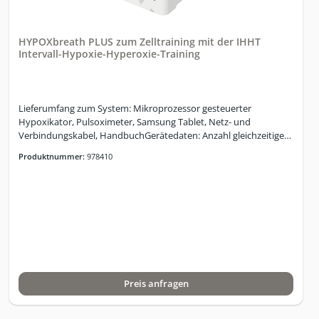
nicht durch Geräusche gestört)Hypoxie Test zur Bestimmung der
idealen O2 Initialdosis integriertAtemanhalte-Test (BOLT)
integriert, mit VerlaufskontrolleHRV Basis-Test
HYPOXbreath PLUS zum Zelltraining mit der IHHT
integiertTrainingsauswertungen der Session
Intervall-Hypoxie-Hyperoxie-Training
integriertPhasendifferenziertes HRV-MonitoringIHM -
Intelligentes Hyperoxie
ManagementMultilevelphasensteuerungHypoxie: 9%
-20%Dezentrale Steuerung (ohne Strahlung da
Lieferumfang zum System: Mikroprozessor gesteuerter
kabelgebunden)Multiuserfähig ohne
Hypoxikator, Pulsoximeter, Samsung Tablet, Netz- und
StandortanbindungAusdrucke und Export der Mess- und
Verbindungskabel, HandbuchGerätedaten: Anzahl gleichzeitiger
Anwendungsergebnisse
Nutzer: 1 Nutzer; Variation der O2-Konzentration: Hypoxie: 9 - 16
Produktnummer:
978410
%; Normoxie: 20,9 %; Hyperoxie: 34 %; Abmessungen (B x H x T) /
Gewicht 40 x 57,5 x 47 cm / 43,5 kg, Luftanfeuchtung der
Atemluft: mindestens so feucht oder bis zu 5% feuchter als die
Umgebungsluft im Raum; Schallpegelmessung: ca. 49dB;
Leistungsaufnahme im Betrieb: bis zu 600 W je nach
Betriebsmodus; Stromversorgung: 230V 50Hz;
Leistungsaufnahme im Standby: < 1W; Farbgebung:
Standardfarbe RAL 9018, pulverbeschichtet. Gewährleistung: 12
Monate Technische Daten:1 Therapieplatz1 Tablet (Android) für
Preis anfragen
Bedienung und MonitoringSimulation von 9 – 16 % Sauerstoff,
entspricht einer Höhe von 2.140 m – 6.500 mIntervall - Wechsel
zu sauerstoffreicher Luft ca. 32-34%Normoxie Modus –