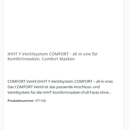
IHHT Y Ventilsystem COMFORT - all in one für
Komfortmasken, Comfort Masken
COMFORT Ventil (IHHT Y Ventilsystem COMFORT – all in one)
Das COMFORT Ventil ist das passende Anschluss- und
Ventilsystem für die IHHT Komfortmasken (Full Face) ohne
Anschlussventil. Es ergänzt die Maske um die erforderliche
Produktnummer:
971100
System-Schnittstelle und sorgt dafür, dass die Atemluft im IHHT-
Setting zuverlässig über Maske und Schlauchsystem geführt
wird. Ideal, wenn du eine Komfortmaske nutzt, die bewusst ohne
fest integriertes Ventil/Anschlussmodul geliefert wird.
Komfortmasken findest du hier: Komfortmasken in