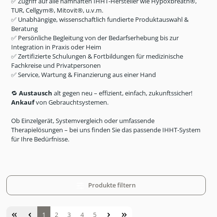
✅ Zugriff auf alle namhaften IHHT-Hersteller wie Hypoxbreath®,
TUR, Cellgym®, Mitovit®, u.v.m.
✅ Unabhängige, wissenschaftlich fundierte Produktauswahl &
Beratung
✅ Persönliche Begleitung von der Bedarfserhebung bis zur
Integration in Praxis oder Heim
✅ Zertifizierte Schulungen & Fortbildungen für medizinische
Fachkreise und Privatpersonen
✅ Service, Wartung & Finanzierung aus einer Hand
🔁
Austausch
alt gegen neu
– effizient, einfach, zukunftssicher
!
Ankauf
von Gebrauchtsystemen.
Ob Einzelgerät, Systemvergleich oder umfassende
Therapielösungen – bei uns finden Sie das passende IHHT-System
für Ihre Bedürfnisse.
Produkte filtern
Seite
Seite
Seite
Seite
Seite
1
2
3
4
5