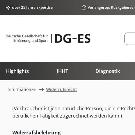
springen
Zur Hauptnavigation springen
über 25 Jahre Expertise
Verlängertes Rückgaberec
Highlights
IHHT
Diagnostik
Informationen
Widerrufsrecht
(Verbraucher ist jede natürliche Person, die ein Rec
beruflichen Tätigkeit zugerechnet werden kann.)
Widerrufsbelehrung