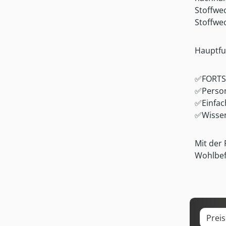
Stoffwec
Stoffwe
Hauptfu
✅FORTSC
✅Person
✅Einfac
✅Wissen
Mit der
Wohlbef
Prei