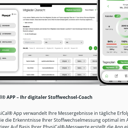
l® APP – Ihr digitaler Stoffwechsel-Coach
iCal® App verwandelt Ihre Messergebnisse in tägliche Erfolg
ie die Erkenntnisse Ihrer Stoffwechselmessung optimal im A
iger.Auf Basis Ihrer PhysiCal®-Messwerte erstellt die App 