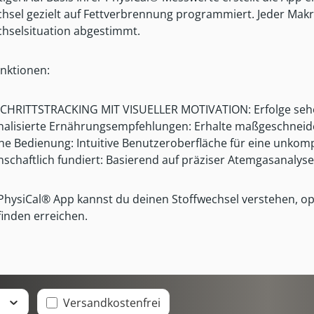
hsel gezielt auf Fettverbrennung programmiert. Jeder Makro
chselsituation abgestimmt.
nktionen:
HRITTSTRACKING MIT VISUELLER MOTIVATION: Erfolge sehe
alisierte Ernährungsempfehlungen: Erhalte maßgeschneider
he Bedienung: Intuitive Benutzeroberfläche für eine unkomp
schaftlich fundiert: Basierend auf präziser Atemgasanalys
 PhysiCal® App kannst du deinen Stoffwechsel verstehen, op
inden erreichen.
Filter hinzufügen: Versandkostenfrei
s
Versandkostenfrei