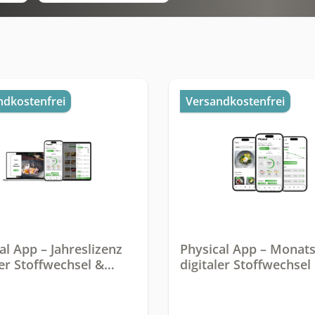
ndkostenfrei
Versandkostenfrei
al App – Jahreslizenz
Physical App – Monats
ler Stoffwechsel &
digitaler Stoffwechsel
ungs - Coach
Ernährungs - Coach