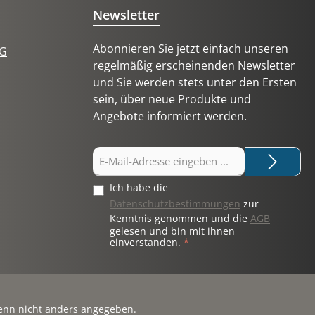
n
entspricht dabei der
Newsletter
t. Sie
Freischaltung eines Nutzers für
r
einen Monat. Je nach geplantem
Abonnieren Sie jetzt einfach unseren
tG
asen
Einsatz stehen verschiedene
regelmäßig erscheinenden Newsletter
Kontingentgrößen zur
und Sie werden stets unter den Ersten
unktion
Verfügung:• 50 App-Monate• 100
sein, über neue Produkte und
App-Monate• 150 App-Monate•
Angebote informiert werden.
asis
200 App-MonateGrößere oder
nisse•
individuell zusammengestellte
von
Kontingente können ebenfalls
E-
Mail-
toffen•
vereinbart werden.Flexible
Adresse
Verteilung auf Ihre KundenDie
Ich habe die
*
enthaltenen App-Monate können
Datenschutzbestimmungen
zur
Kenntnis genommen und die
AGB
frei auf mehrere Nutzer und
gelesen und bin mit ihnen
r
unterschiedliche Laufzeiten
einverstanden.
*
htigung
verteilt werden.Beispielsweise
können Sie:• 10 Kunden jeweils 5
Monate begleiten• 20 Kunden
r 1.400
jeweils 5 Monate freischalten• 50
nn nicht anders angegeben.