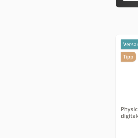
Versa
Tipp
Physic
digita
Ernähr