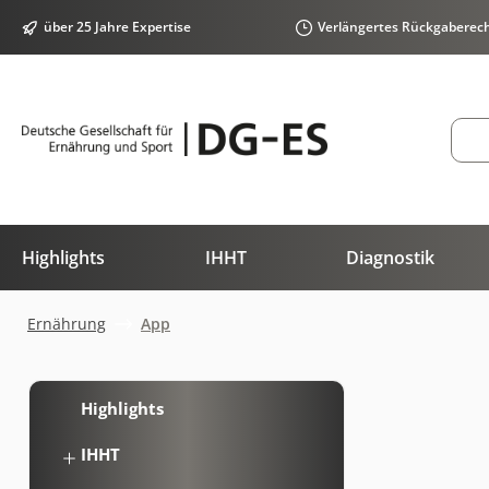
springen
Zur Hauptnavigation springen
über 25 Jahre Expertise
Verlängertes Rückgaberec
Highlights
IHHT
Diagnostik
Ernährung
App
Highlights
IHHT