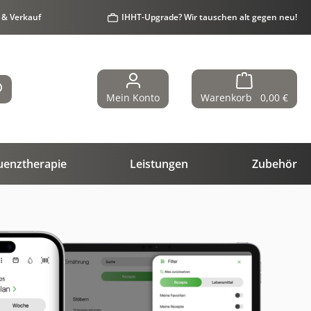
 & Verkauf
IHHT-Upgrade? Wir tauschen alt gegen neu!
Mein Konto
Warenkorb
0,00 €
uenztherapie
Leistungen
Zubehör