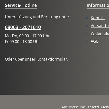
umfasst
Service-Hotline
Informati
Zugang 
einen N
Unterstützung und Beratung unter:
Kontakt
Sie eig
nachhal
Versand-
08063 - 2071610
Ernähr
Widerrufs
Mo-Do, 09:00 - 17:00 Uhr
langfri
AGB
Fr 09:00 - 13:00 Uhr
Leistu
dauerh
Kunden
Oder über unser
Kontaktformular
.
und Vor
Verbin
Stoffw
Ernähr
Persona
Makron
Individ
persönl
abwech
Alle Preise inkl. gesetzl. Me