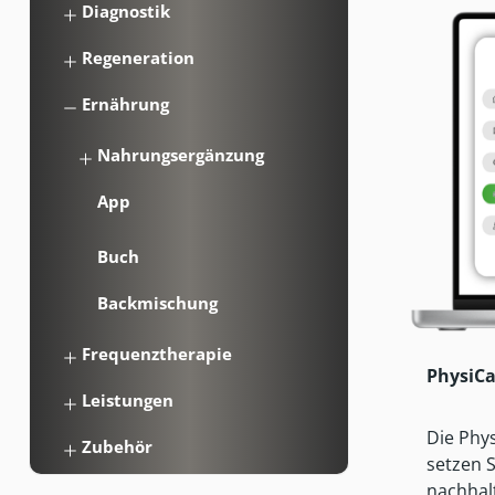
Diagnostik
Regeneration
Ernährung
Nahrungsergänzung
App
Buch
Backmischung
Frequenztherapie
PhysiCa
Leistungen
Die Phys
Zubehör
setzen S
nachhalt