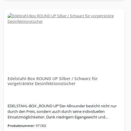
Edelstahl-Box ROUND UP Silber / Schwarz für
vorgetränkte Desinfektionstücher
EDELSTAHL-BOX „ROUND UP“Der Allrounder besticht nicht nur
durch den Preis, sondern auch durch seine individuellen
Einsatzmöglichkeiten. Dank niedrigem Eigengewicht und
kompakter Bauweise kann die Edelstahl-Box ohne Weiteres an
Produktnummer:
971302
beliebige Orte verschoben und platziert werden. (Inkl.