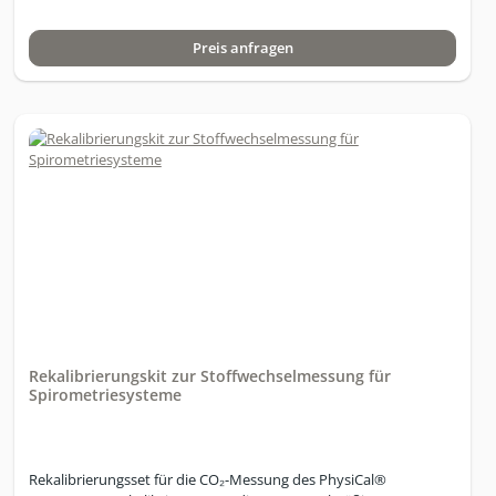
durch eine Prüfung der Ruhesituation und Atmungsdynamik.
Fehlinterpretationen werden dadurch automatisiert
Preis anfragen
ausgeschlossen. Diese Software unterstützt methodisch und
didaktisch durch eine professionelle und verständliche
Interpretation Ihre Auswertungen von Stoffwechselmessungen.
Sie kann sowohl für den PhysiCal als auch für den e-scan
eingesetzt werden. Sie kann auch parallel zur e-scan Software
eingesetzt werden und importiert alle e-scan Messdaten aus der
e-scan Software. Sie können den vollen Umfang Ihrer
Auswertungen mit der MAS durchführen und Messdaten in der
e-scan Software weiterverwenden (z. B. für die Planerstellung).
Sie erhalten die Auswertungen in einem sinnvoll aufeinander
abgestimmten Aufbau, um Ihre Beratung am Kunden zielführend
und effektiv durchführen zu können. Das Stoffwechselprofil
liefert Ihnen Aussagen zum Verbrennungsindex (RMI), der
Ruhestoffwechselrate (RMR) orientiert am
Fettkalorienverbrauch, Sauerstoffverwertung,
Stoffwechselqualität und der Respiratorischen Säurelast (RSL).
Rekalibrierungskit zur Stoffwechselmessung für
Alle Daten lassen sich sowohl in einem 24 Stunden
Spirometriesysteme
Vergleichsdiagramm als auch Langzeitentwicklung übersichtlich
darstellen. Das Highlight ist die Darstellung des
Stoffwechselpotenzials, in der jeder gemessene Kunde mit einem
Blick einen Gesamteindruck über seinen Stoffwechsel erhält. Ein
Rekalibrierungsset für die CO₂-Messung des PhysiCal®
übersichtliches Punktesystem (von 0 bis 400 Punkten) zeigt den