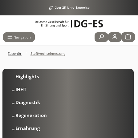
alt springen
über 25 Jahre Expertise
Navigation
Zubehör
Stoffwechselmessung
Highlights
IHHT
Diagnostik
Regeneration
Ernährung