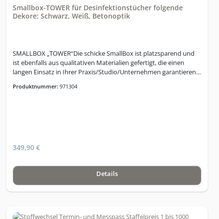
Smallbox-TOWER für Desinfektionstücher folgende
Dekore: Schwarz, Weiß, Betonoptik
SMALLBOX „TOWER“Die schicke SmallBox ist platzsparend und
ist ebenfalls aus qualitativen Materialien gefertigt, die einen
langen Einsatz in Ihrer Praxis/Studio/Unternehmen garantieren.
(Inkl. Mülleimer) Smallbox-"TOWER" gibt es in folgenden Dekor:
Produktnummer:
971304
Schwarz, Weiß, Betonoptik
349,90 €
Details