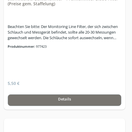
(Preise gem. Staffelung)
Beachten Sie bitte: Der Monitoring Line Filter, der sich zwischen
Schlauch und Messgerät befindet, sollte alle 20-30 Messungen
gewechselt werden. Die Schläuche sofort auswechseln, wenn
Knickstellen ersichtlich sind bzw. die Transparenz des Schlauches
Produktnummer:
977423
nachlässt, sonst alle 3-4 Monate erneuern. Damit erhalten Sie
eine hohe Messgenauigkeit aufrecht.
5,50 €
Details