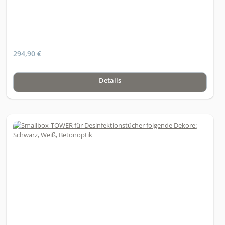
Mülleimer)Allrounder mit individuellen Einsatzmöglichkeiten, mit
niedrigem Eigengewicht und kompakter Bauweise – somit
einfach überall platzierbar!
294,90 €
Details