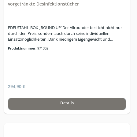
vorgetränkte Desinfektionstücher
EDELSTAHL-BOX „ROUND UP“Der Allrounder besticht nicht nur
durch den Preis, sondern auch durch seine individuellen
Einsatzmöglichkeiten. Dank niedrigem Eigengewicht und
kompakter Bauweise kann die Edelstahl-Box ohne Weiteres an
Produktnummer:
971302
beliebige Orte verschoben und platziert werden. (Inkl.
Mülleimer)Allrounder mit individuellen Einsatzmöglichkeiten, mit
niedrigem Eigengewicht und kompakter Bauweise – somit
einfach überall platzierbar!
294,90 €
Details