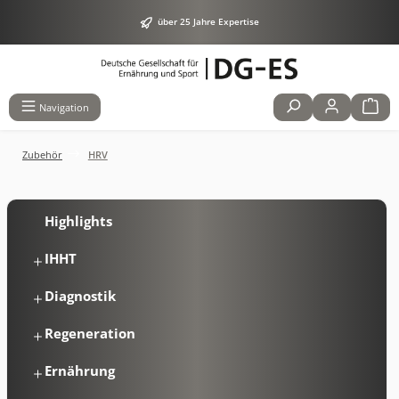
alt springen
über 25 Jahre Expertise
Navigation
Zubehör
HRV
Highlights
IHHT
Diagnostik
Regeneration
Ernährung