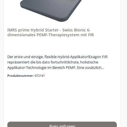
iMRS prime Hybrid Starter - Swiss Bionic 6-
dimensionales PEMF-Therapiesystem mit FIR
Der erste und einzige, flexible Hybrid-Applikator!Exagon FIR
repräsentiert die bis dato fortschrittlichste, holistische
Applikator-Technologie im Bereich PEMF. Eine zusätzlich
eingebaute und isolierte Schicht, bestehend aus einem
Produktnummer:
972141
Karbonfaser-Geflecht, sorgt für die zusätzliche Generierung von
spezifischen Fern-Infrarotwellen im Bereich von ca. 3-14 Microns.
Die Temperatursteuerung erfolgt zentral über die iMRS prime
Benutzeroberfläche. Exagon FIR-Technologie öffnet einen
komplett neuen Horizont in der simultanen Nutzung von PEMF
und FIR und das Erlebnis einer Anwendung ist einzigartig: Es fühlt
sich an wie auf einem Floss in ruhigem Gewässer!Das verwendete
Material ist biokompatibel!Das iMRS prime Hybrid Starter
umfasst :iMRS prime Steuer-PaneliMRS prime
Preis anfragen
ConnectorboxExagon FIR-Applikator20-PIN prime