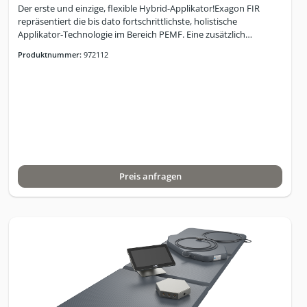
Der erste und einzige, flexible Hybrid-Applikator!Exagon FIR
repräsentiert die bis dato fortschrittlichste, holistische
Applikator-Technologie im Bereich PEMF. Eine zusätzlich
eingebaute und isolierte Schicht, bestehend aus einem
Produktnummer:
972112
Karbonfaser-Geflecht, sorgt für die zusätzliche Generierung von
spezifischen Fern-Infrarotwellen im Bereich von ca. 3-14 Microns.
Die Temperatursteuerung erfolgt zentral über die iMRS prime
Benutzeroberfläche. Exagon FIR-Technologie öffnet einen
komplett neuen Horizont in der simultanen Nutzung von PEMF
und FIR und das Erlebnis einer Anwendung ist einzigartig: Es fühlt
sich an wie auf einem Floss in ruhigem Gewässer!Das verwendete
Material ist biokompatibel!Das iMRS prime Hybrid Set Total
umfasst :iMRS prime Steuer-PaneliMRS prime
Preis anfragen
ConnectorboxExagon FIR-ApplikatorExagon Lokal-
ApplikatorExagon Spot-Applikator20-PIN prime
VerbindungskabelNetzteilExagon BrainExagon SenseSoftware
Programme: Manueller ModusSchnell-Start
ProgrammeProgrammier-ModusiGUIDESplit-ModusHybrid-
Modus