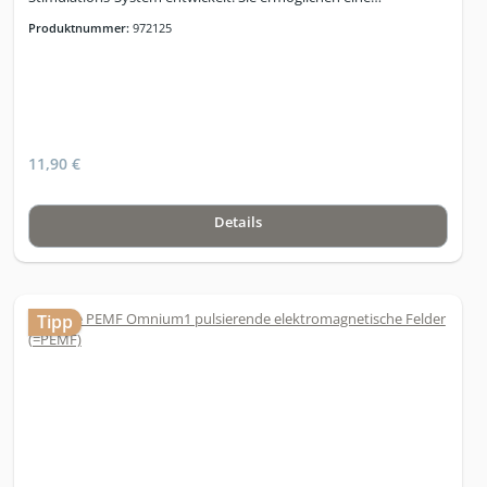
hygienische und komfortable Anwendung und sind für die
Produktnummer:
972125
einmalige Nutzung bei Patienten oder Kunden vorgesehen.
Durch den einfachen Austausch wird maximale Sauberkeit
gewährleistet – ideal für den professionellen Einsatz in Praxis,
Klinik oder Wellness-Umgebung.
11,90 €
Details
Tipp