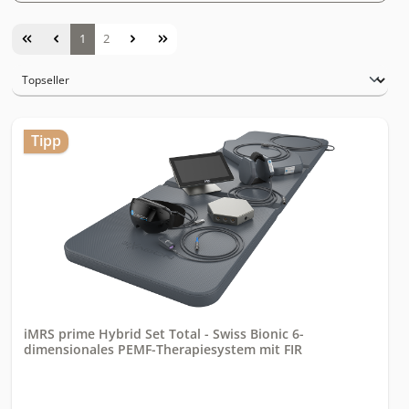
Seite
Seite
1
2
Tipp
iMRS prime Hybrid Set Total - Swiss Bionic 6-
dimensionales PEMF-Therapiesystem mit FIR