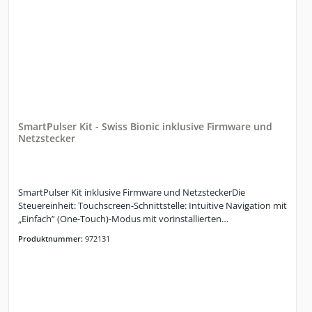
SmartPulser Kit - Swiss Bionic inklusive Firmware und
Netzstecker
SmartPulser Kit inklusive Firmware und NetzsteckerDie
Steuereinheit: Touchscreen-Schnittstelle: Intuitive Navigation mit
„Einfach” (One-Touch)-Modus mit vorinstallierten
Schnellstartprogrammen und „Individuell” (anpassbaren) Modi.
Produktnummer:
972131
Hybrid-Stromversorgung: Nahtloser Wechsel zwischen
Wandsteckdose und Hochleistung-Akku.