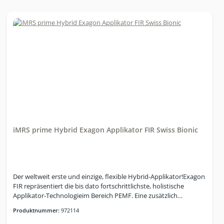
iMRS prime Hybrid Exagon Applikator FIR Swiss Bionic
Der weltweit erste und einzige, flexible Hybrid-Applikator!Exagon
FIR repräsentiert die bis dato fortschrittlichste, holistische
Applikator-Technologieim Bereich PEMF. Eine zusätzlich
eingebaute und isolierte Schicht, bestehend auseinem
Produktnummer:
972114
Karbonfaser-Geflecht, sorgt für die zusätzliche Generierung von