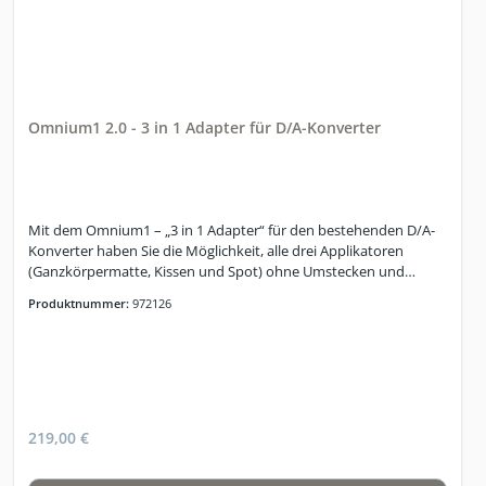
Omnium1 2.0 - 3 in 1 Adapter für D/A-Konverter
Mit dem Omnium1 – „3 in 1 Adapter“ für den bestehenden D/A-
Konverter haben Sie die Möglichkeit, alle drei Applikatoren
(Ganzkörpermatte, Kissen und Spot) ohne Umstecken und
gleichzeitig mit dem vorhandenen D/A-Konverter Ihres
Produktnummer:
972126
Omnium1 Systems zu verbinden.
219,00 €