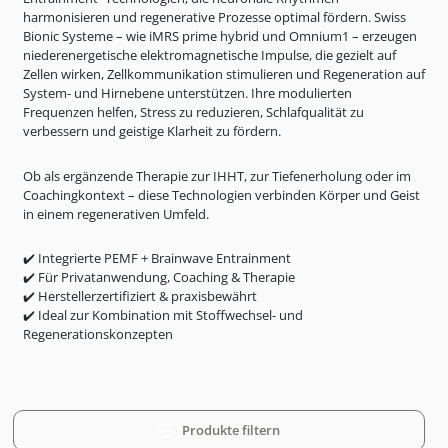
harmonisieren und regenerative Prozesse optimal f
ördern.
Swiss
Bionic Systeme
– wie
iMRS
prime hybrid und Omnium1 – erzeugen
niederenergetische elektromagnetische Impulse, die gezielt auf
Zellen wirken, Zellkommunikation stimulieren und Regeneration auf
System- und Hirnebene unterst
ützen. Ihre modulierten
Frequenzen helfen, Stress zu reduzieren, Schlafqualität zu
verbessern und geistige Klarheit zu fördern.
Ob als ergänzende Therapie zur IHHT, zur Tiefenerholung oder im
Coachingkontext
– diese Technologien verbinden K
örper und Geist
in einem regenerativen Umfeld.
✔️
Integrierte PEMF +
Brainwave Entrainment
✔️
Für Privatanwendung, Coaching & Therapie
✔️
Herstellerzertifiziert & praxisbewährt
✔️
Ideal zur Kombination mit Stoffwechsel- und
Regenerationskonzepten
Produkte filtern