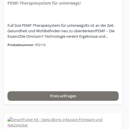
PEMF-Therapiesystem für unterwegs!
Full Size PEMF-Therapiesystem für unterwegs!Es ist an der Zeit,
Gesundheit und Wohlbefinden neu zu überdenken!PEMF – Die
Essenz!Die Omnium1-Technologie vereint Ergebnisse und
Effizienz von umfassender PEMF Basisforschungmit dem
Produktnummer:
972116
einzigartigen Potenzial, alle notwendigen und natürlich
vorkommenden, elektromagnetischen Wellen in EINEM System
für die Heimanwendung und für Unterwegszum Wohle der
eigenen Gesundheit zu nutzen!6 eingebaute, grundsolide
Kupferspulen, unterteilt in 3 Paare mit
unterschiedlichenWindungszahlen – zur exakten Steuerung der
Magnetfeldintensität über die gesamteOberfläche.Dreifach-
Sägezahn-Wellenform für höchste Effizienz von niedrig gepulsten
PEMF`s.Faltbar in 6 Segmente.Magnetfeldstärke max. 45 micro
Preis anfragen
Tesla.Wicklungszahl vom Kopfende zum Fussende
ansteigend.Omnium1 2.0 Complete Combo umfasst :Omnium1
2.0 Steuer-PanelOmniMatOmniPadOmniSpotD/A Konverter
2.0Omnium1 2.0 Android
softwareOmniBrainSoftwareprogramme:Schnellstart-
ProgrammeManueller ModusProgrammier Modus