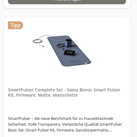
VerbindungskabelNetzteilSoftware Programme: Manueller
ModusSchnell-Start ProgrammeProgrammier-
ModusiGUIDESplit-ModusHybrid-Modus
Tipp
SmartPulser Complete Set - Swiss Bionic Smart Pulser
Kit, Firmware, Matte, Manschette
SmartPulser – die neue Benchmark für zu HauseMaximale
Sicherheit. Volle Transparenz. Verlässliche Qualität.SmartPulser
Basic Set: Smart Pulser Kit, Firmware, Ganzkörpermatte,
Manschette für akute Zonen; ohne AkkuDein Körper kennt den