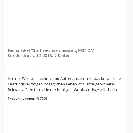
Fachartikel "Stoffwechselmessung M3" OM
Sonderdruck, 12-2016, 7 Seiten
In einer Welt der Technik und Automatisation ist das körperliche
Leistungsvermögen im täglichen Leben von untergeordneter
Relevanz. Somit sinkt in der heutigen Wohlstandsgesellschaft die
körperliche Aktivität, allerdings bleiben die biologischen
Produktnummer:
987006
Gesetzmäßigkeiten unberührt und werden dem
gegenüberstehend mit einem Überschuss an
Nahrungsangeboten konfrontiert. Alarmierende Zahlen zu
Übergewicht und Fettleibigkeit der Deutschen belegen diese
Entwicklung. Die Folge: Stoffwechselerkrankungen wie Diabetes
Mellitus bis hin zu Krebs haben ein pandemisches Ausmaß