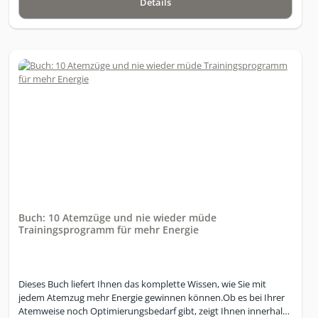
Details
Verbindung von Stoffwechselmessung und Ernährungsplanung•
Personalisierte Kalorien- und Makronährstoffberechnung•
Individuelle Anpassung an persönliche Ziele• Über 1.400
abwechslungsreiche und anpassbare Rezepte• Mehr als 2,5
Millionen Lebensmittel• Intelligente Rezept- und
Lebensmittelfilter• Berücksichtigung von Unverträglichkeiten
und Ernährungsformen• Automatisch erstellte Einkaufslisten•
Integrierter Barcodescanner• Schritt-für-Schritt-Kochmodus•
Eigene Rezepte, Lebensmittel und Ernährungspläne• Zugriff per
Smartphone, Tablet und Webbrowser Lizenzumfang• 1 Nutzer•
Laufzeit: 12 Monate• Vollständiger Funktionsumfang• Attraktiver
Preisvorteil gegenüber zwölf einzelnen Monatslizenzenbenötigte
Daten:Benutzername Emailadresse
Buch: 10 Atemzüge und nie wieder müde
Trainingsprogramm für mehr Energie
Dieses Buch liefert Ihnen das komplette Wissen, wie Sie mit
jedem Atemzug mehr Energie gewinnen können.Ob es bei Ihrer
Atemweise noch Optimierungsbedarf gibt, zeigt Ihnen innerhalb