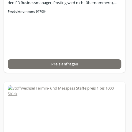
den FB Businessmanager, Posting wird nicht übernommern),
Web und Social Media Marketing, Strategische Umsetzung im
Produktnummer:
917004
Online Marketing inkl. Werbebudget für 12 Monate (in Höhe von
2000,- Euro), Coaching in Kommunikation, Abschlusssicherheit,
Konzept zur externen Therapiemöglichkeit.
Preis anfragen