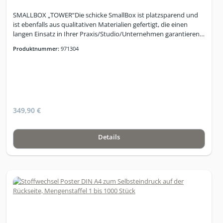
SMALLBOX „TOWER“Die schicke SmallBox ist platzsparend und
ist ebenfalls aus qualitativen Materialien gefertigt, die einen
langen Einsatz in Ihrer Praxis/Studio/Unternehmen garantieren.
(Inkl. Mülleimer) Smallbox-"TOWER" gibt es in folgenden Dekor:
Produktnummer:
971304
Schwarz, Weiß, Betonoptik
349,90 €
Details