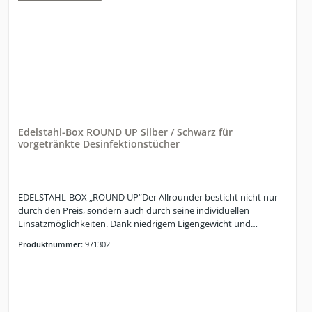
Edelstahl-Box ROUND UP Silber / Schwarz für
vorgetränkte Desinfektionstücher
EDELSTAHL-BOX „ROUND UP“Der Allrounder besticht nicht nur
durch den Preis, sondern auch durch seine individuellen
Einsatzmöglichkeiten. Dank niedrigem Eigengewicht und
kompakter Bauweise kann die Edelstahl-Box ohne Weiteres an
Produktnummer:
971302
beliebige Orte verschoben und platziert werden. (Inkl.
Mülleimer)Allrounder mit individuellen Einsatzmöglichkeiten, mit
niedrigem Eigengewicht und kompakter Bauweise – somit
einfach überall platzierbar!