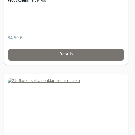
Produktnummer:
947001
effizientund einfach ihr Wohlfühlgewicht erreichen und auf
Dauer haltenmöchten. www.nebensache-abnehmen.de
34,50 €
Details