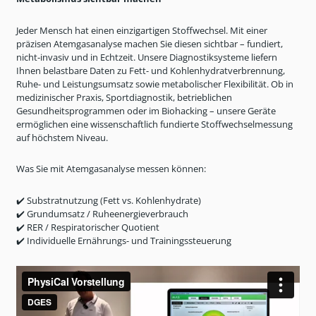
Jeder
Mensch hat einen einzigartigen Stoffwechsel. Mit einer
pr
äzisen Atemgasanalyse machen Sie diesen sichtbar
– fundiert,
nicht-invasiv und in Echtzeit. Unsere Diagnostiksysteme liefern
Ihnen belastbare Daten zu Fett- und Kohlenhydratverbrennung,
Ruhe- und Leistungsumsatz sowie metabolischer Flexibilit
ät. Ob in
medizinischer Praxis, Sportdiagnostik, betrieblichen
Gesundheitsprogrammen oder im Biohacking
– unsere Ger
äte
ermöglichen eine wissenschaftlich fundierte Stoffwechselmessung
auf höchstem Niveau.
Was Sie mit Atemgasanalyse messen können:
✔️
Substratnutzung (Fett vs. Kohlenhydrate)
✔️
Grundumsatz / Ruheenergieverbrauch
✔️
RER / Respiratorischer Quotient
✔️
Individuelle Ern
ährungs- und Trainingssteuerung