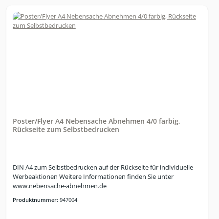
Unverträglichkeiten• Über 1.400 anpassbare Rezepte• Zugriff auf
mehr als 2,5 Millionen Lebensmittel• Automatische Einkaufslisten
mit exakten Mengenangaben• Barcodescanner zur schnellen
Lebensmittelerfassung• Schritt-für-Schritt-Kochmodus• Eigene
Rezepte und Lebensmittel anlegen• Nutzung über Smartphone,
Tablet oder Webbrowser Lizenzumfang• 1 Nutzer• Laufzeit: 1
Monat• Flexible Verlängerung möglichbenötigte
Daten:Benutzername Emailadresse
Poster/Flyer A4 Nebensache Abnehmen 4/0 farbig,
Rückseite zum Selbstbedrucken
DIN A4 zum Selbstbedrucken auf der Rückseite für individuelle
Werbeaktionen Weitere Informationen finden Sie unter
www.nebensache-abnehmen.de
Produktnummer:
947004