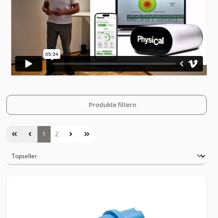
Produkte filtern
Seite
Seite
1
2