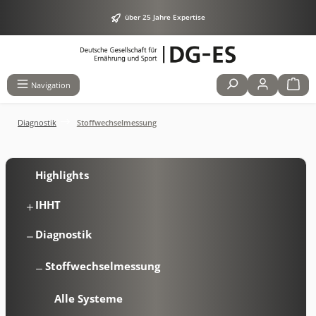
alt springen
über 25 Jahre Expertise
Navigation
Diagnostik
Stoffwechselmessung
Highlights
IHHT
Diagnostik
Stoffwechselmessung
Alle Systeme