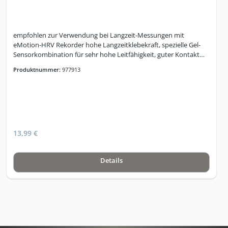
empfohlen zur Verwendung bei Langzeit-Messungen mit
eMotion-HRV Rekorder hohe Langzeitklebekraft, spezielle Gel-
Sensorkombination für sehr hohe Leitfähigkeit, guter Kontakt
und stabile Signale dünnes, mikroporöses und atmungsaktives
Produktnummer:
977913
Vliesmaterial - die hautfreundliche Elektrode ist auch über
längere Zeiträume bequem zu tragen Elektrodengröße (L x B
max. in mm): 72 x 68 - Hautkontaktfläche (Durchmesser in mm):
68 mm - Sensormaterial: Silber/Silberchlorid - Gel-Typ: Nassgel -
Anschluß: Druckknopf - Anwendungsempfehlung: Langzeit-EKG,
Telemetrie, Monitoring
13,99 €
Details