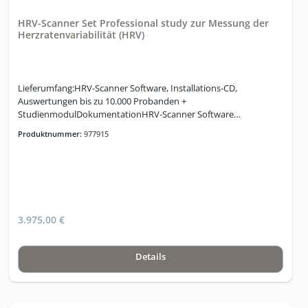
HRV-Scanner Set Professional study zur Messung der
Herzratenvariabilität (HRV)
Lieferumfang:HRV-Scanner Software, Installations-CD,
Auswertungen bis zu 10.000 Probanden +
StudienmodulDokumentationHRV-Scanner Software
DongleHRV-Scanner Hardware (EKG, Pulswelle)OhrclipUSB-
Produktnummer:
977915
KabelUSB-HubEKG-Kabel 4 mm Stecker1 Paar Adapter 4 mm auf
Klebeelktroden1 Paar Klammerelektroden für Erwachsene30
Stck. KlebeelektrodenKoffer mit passgenauem Inlay1 Jahr
kostenlose Updates aus dem Internet
3.975,00 €
Details