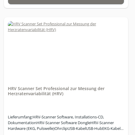
Kurzzeitmessung in Ruhe über 5 Minuten, einem ein-minütigen
RSA Atemtest oder einer 24 stündigen Langzeitmessung, dem
Gold-Standard der HRV Messung, erfolgen.Die Software nutzt die
zuverlässige und erprobte HRV Hardware und kann via
Bluetooth Belt (Faros 180) oder Klebeelektroden mit dem
Windows PC verbunden werden.Bei der IHHT Steuerung, (inkl.
der Anzeige der Meereshöhe und der O2-Volumenbilanz), der
Trainings- und Belastungssteuerung im Sport oder bei der
Psychotherapie ergeben sich so sehr genaue dynamische
Steuerungsmöglichkeiten.Erfordert Windows Vista oder höher.
HRV Scanner Set Professional zur Messung der
Herzratenvariabilität (HRV)
Lieferumfang:HRV-Scanner Software, Installations-CD,
DokumentationHRV-Scanner Software DongleHRV-Scanner
Hardware (EKG, Pulswelle)OhrclipUSB-KabelUSB-HubEKG-Kabel 4
mm Stecker1 Paar Adapter 4 mm auf Klebeelktroden1 Paar