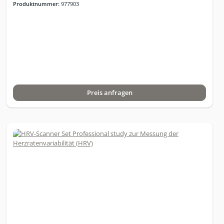
Produktnummer:
977903
Klammerelektroden für Erwachsene30 Stck.
KlebeelektrodenKoffer mit passgenauem Inlay1 Jahr kostenlose
Updates aus dem Internet
Preis anfragen