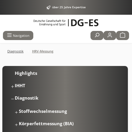
alt springen
über 25 Jahre Expertise
Navigation
Diagnostik
HRV-Messung
Highlights
IHHT
Diagnostik
Stoffwechselmessung
Körperfettmessung (BIA)