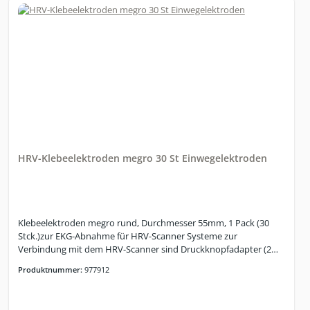
HRV-Klebeelektroden megro 30 St Einwegelektroden
Klebeelektroden megro rund, Durchmesser 55mm, 1 Pack (30
Stck.)zur EKG-Abnahme für HRV-Scanner Systeme zur
Verbindung mit dem HRV-Scanner sind Druckknopfadapter (2
mm oder 4 mm, je nach verwendetem EKG-Kabel) notwendig!
Produktnummer:
977912
Günstige Elektrode für den Einsatz bei Kurzzeit-Messungen,
jedoch unserer Erfahrung nach auch bei Langzeit-Messungen gut
geeignet