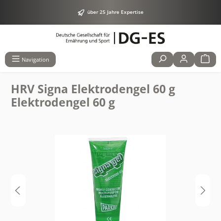
alt springen
über 25 Jahre Expertise
Navigation
HRV Signa Elektrodengel 60 g
Elektrodengel 60 g
Bildergalerie überspringen