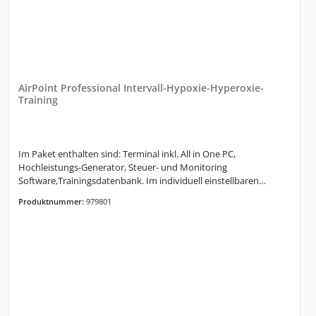
(LED Lichtring an den Stationen ermöglichen über große Distanz
einen visuellen Check, und es ist schnell erkennbar in welcher
Phase der Therapie die laufende Session sich befindet, so wird
der Kunde nicht durch Geräusche gestört)Cellgym-Hypoxie Test
zur Bestimmung der idealen O2 Initialdosis
integriertAtemanhalte-Test integriert, mit VerlaufskontrolleHRV
Basis-Test integriert (Stress Index “SI” und RMSSD)HRV Realtime
AirPoint Professional Intervall-Hypoxie-Hyperoxie-
Messung integriert (Histogramm und RMSSD wird dynamisch
Training
gemessen)Trainingsauswertungen der Session
integriertTrainingsauswertung HRV und HRV Realtime integriert
Im Paket enthalten sind: Terminal inkl. All in One PC,
Hochleistungs-Generator, Steuer- und Monitoring
Software,Trainingsdatenbank. Im individuell einstellbaren
Intervall wird abwechselnd hypoxische (O2-reduziert) und
Produktnummer:
979801
hyperoxische oder Umgebungsluft (Normoxie) inhaliert. Die
Steuersoftware passt den Sauerstoffgehalt der eingeatmeten
Luft permanent an die individuelle Sauerstoffsättigung (SP02)
des Trainierenden an. Vorprogrammierte
Höhenverträglichkeitstests (Hypoxic-Response-Test) zur
Einschätzung der individuellen Hypoxie-Sensitivität und zur
Ermittlung optimaler, individueller
Trainingsparameter.Lieferumfang zum System:
Hochleistungsgenerator, Steuer- und Monitoring Software, USB