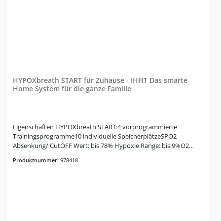
Standardfarbe RAL 9018, pulverbeschichtet. Gewährleistung: 12
Monate Technische Daten:1 Therapieplatz1 Tablet (Android) für
Bedienung und MonitoringSimulation von 9 – 16 % Sauerstoff,
entspricht einer Höhe von 2.140 m – 6.500 mIntervall - Wechsel
zu sauerstoffreicher Luft ca. 32-34%Normoxie Modus –
Sauerstoffgehalt 20,9% einstellbarIndividuelle Programmierung
für Kunden integriertMehre individuelle Programme pro Kunden
anlegbarProgramme nach Therapieplan des Hauses
anpassbarHypoxie/Hyperoxie und Hypoxie/Normoxie kann
HYPOXbreath START für Zuhause - IHHT Das smarte
eingestellt werden„Invers“ Modus (das Protokoll kann bei Bedarf
Home System für die ganze Familie
mit Hyperoxie gestartet werden)Atemanhalte-Test (BOLT)
integriert, mit VerlaufskontrolleTrainingsauswertungen der
Session integriert
Eigenschaften HYPOXbreath START:4 vorprogrammierte
Trainingsprogramme10 individuelle SpeicherplätzeSPO2
Absenkung/ CutOFF Wert: bis 78% Hypoxie Range: bis 9%O2
Range Hyperoxie bis 34%SMART Hyperoxie-Mode (SHM)INVERS-
Produktnummer:
978418
Modus für Hyperoxie/Normoxie-StartOptional: Firm- und
Software-Upgrades auf neueste System-GenerationSteuerung
via Tablet, WiFi gebunden für mehr FlexibilitätOptional: WiFi-frei
/LAN-gebunden (strahlungsarm)Abmessung: 465 x 406 x 540
mm, Gewicht: 43 KgLieferumfang zum System: Mikroprozessor
gesteuerter Hypoxikator, Pulsoximeter, Samsung Tablet, Netz-
und Verbindungskabel, HandbuchGerätedaten: Anzahl