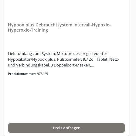
Hypoox plus Gebrauchtsystem Intervall-Hypoxie-
Hyperoxie-Training
Lieferumfang zum System: Mikroprozessor gesteuerter
Hypoxikator/Hypoox plus, Pulsoximeter, 9,7 Zoll Tablet, Netz-
und Verbindungskabel, 3 Doppelport-Masken,
HandbuchGerätedaten: Anzahl gleichzeitiger Nutzer: 1 Nutzer;
Produktnummer:
978425
Variation der O2-Konzentration: Hypoxie: 9 - 16 %; Normoxie:
20,9 %; Hyperoxie: 34 %; Abmessungen (B x H x T) / Gewicht:
Gecko: 40 x 57,5 x 47 cm / 43,5 kg, Luftanfeuchtung der Atemluft:
mindestens so feucht oder bis zu 5% feuchter als die
Umgebungsluft im Raum; Schallpegelmessung: ca. 62dB;
Leistungsaufnahme im Betrieb: bis zu 600 W je nach
Betriebsmodus; Stromversorgung: 230V 50Hz;
Leistungsaufnahme im Standby: < 1w;="" farbgebung:=""
standardfarbe="" ral="" 9003="" signalweiss,=""
Preis anfragen
pulverbeschichtet.="" garantie:="" 12="" monate=""
inklusive="">Technische Daten:1 Therapieplatz1 Tablet (Android)