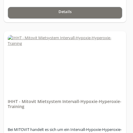
beraten Sie gerne dazu, damit auch Sie Ihr passendes IHHT
System erhalten.Bei dem Intervall-Hypoxie-Hyperoxie-Training
Details
(IHHT) eliminiert methodisch erschöpfte „alte“ Mitochondrien
und beschleunigt die Vermehrung gesunder physiologisch
„jüngerer“ Mitochondrien in den Zellen. Bei der IHHT werden
eine gesteuerte Hypoxie (reduzierte Sauerstoffzufuhr bis zu
7,5%) und eine Hyperoxie (34-36% Sauerstoff) in Intervallen bei
normalen Luftdruck eingesetzt. Das Hypoxie und die Hyperoxie
Training, das dieses Gerät ermöglicht, ist ein non-invasives
Verfahren, das bessere Entspannung, mehr Leistungsfähigkeit
und schnellere Regeneration eine Optimierung des Stoffwechsels
beim Gewichtsmanagement unterstützt.Weitere Informationen
finden Sie unter www.zelltraining.info Anfragen zur Verfügbarkeit
gerne über das Kontaktformular oder Tel: +49 (0) 8063-2071610
IHHT - Mitovit Mietsystem Intervall-Hypoxie-Hyperoxie-
Training
Bei MITOVIT handelt es sich um ein Intervall-Hypoxie-Hyperoxie-