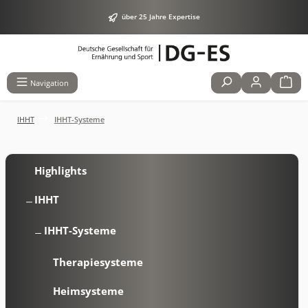
alt springen
über 25 Jahre Expertise
Navigation
IHHT
IHHT-Systeme
Highlights
IHHT
IHHT-Systeme
Therapiesysteme
Heimsysteme