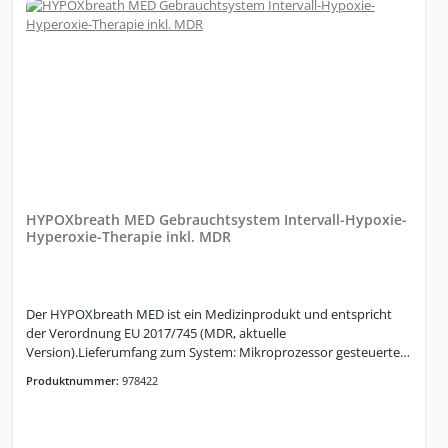
Hyperoxie)25% ± 1% (leichte Hyperoxie)SpO2 79% bis 99% ± 1%
(Expert: 74%-99%)Lautstärke im Betrieb: max. 45dBCellit-
Training: IHT und IHHT möglichDer Cellit bietet alle
Trainingseinstellungen für ein wirkungsvolles Intervall-Hypoxie-
Training. Er ist primär nur für private Kunden interessant.Die
EinstellungenIn der Hypoxiephase kann der Sauerstoffanteil im
Atemgasgemisch bis auf 10 Prozent bzw. bei Cellit Expert bis auf
9 Prozent reduziert werden. Die Hypoxiephase kann wahlweise
mit einer reduzierten Hyperoxiephase oder einer vollwertigen
Hyperoxiephase abgewechselt werden.Während der
Hypoxiephase ist eine Absenkung der Sauerstoffsättigung im
Blut (SpO2) bis 79 bzw. bei Cellit Expert bis auf 74 Prozent
HYPOXbreath MED Gebrauchtsystem Intervall-Hypoxie-
möglich.Für das Training können Standardprogramme
Hyperoxie-Therapie inkl. MDR
verwendet werden oder individuelle Trainingspläne erstellt
werden.
Der HYPOXbreath MED ist ein Medizinprodukt und entspricht
der Verordnung EU 2017/745 (MDR, aktuelle
Version).Lieferumfang zum System: Mikroprozessor gesteuerter
Hypoxikator, Pulsoximeter, Samsung Tablet, Netz- und
Produktnummer:
978422
Verbindungskabel, HandbuchGerätedaten: Anzahl gleichzeitiger
Nutzer: 1 Nutzer; Variation der O2-Konzentration: Hypoxie: 7,5 -
16 %; Normoxie: 20,9 %; Hyperoxie: 34 %; Abmessungen (B x H x
T) / Gewicht 40 x 57,5 x 47 cm / 43,5 kg, Luftanfeuchtung der