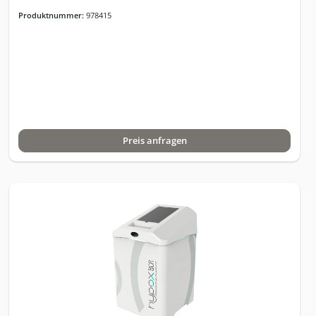
Variation der O2-Konzentration: Hypoxie: 9 - 20 %; Normoxie:
Produktnummer:
978415
20,9 %; Hyperoxie: 34 %; Abmessungen (B x H x T) / Gewicht 40 x
57,5 x 47 cm / 43,5 kg, Luftanfeuchtung der Atemluft: mindestens
so feucht oder bis zu 5% feuchter als die Umgebungsluft im
Raum; Schallpegelmessung: ca. 49dB; Leistungsaufnahme im
Betrieb: bis zu 600 W je nach Betriebsmodus; Stromversorgung:
230V 50Hz; Leistungsaufnahme im Standby: < 1W; Farbgebung:
Standardfarbe RAL 9018, pulverbeschichtet; Gewährleistung: 12
Monate; Lizenzgebühr für Cloud Nutzung: monatlich 40,- Euro ;
Jährlich 400,- Euro (1 Monat gratis); einmalig 2500,- Euro für
Preis anfragen
Lifetime Version. Technische Daten:1 TherapieplatzSimulation
von 9 – 20 % Sauerstoff, entspricht einer Höhe von 200 m – 6.500
mIntervall - Wechsel zu sauerstoffreicher Luft ca. 22
-34%Normoxie Modus – Sauerstoffgehalt 20,9%
einstellbarIndividuelle Programmierung für Kunden
integriertMehre individuelle Programme pro Kunde und als
Vorlage anlegbarProgramme nach Therapieplan des Hauses
anpassbarHypoxie/Hyperoxie und Hypoxie/Normoxie sowie
Automatikprogramm kann ausgewählt werden„stufenlose“
Hyperoxie Vorphase„Optische Phasenkontrolle“ (LED Lichtring
an den Stationen ermöglichen über große Distanz einen visuellen
Check, und es ist schnell erkennbar in welcher Phase der
Therapie die laufende Session sich befindet, so wird der Kunde
nicht durch Geräusche gestört)Hypoxie Test zur Bestimmung der