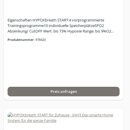
Eigenschaften HYPOXbreath START:4 vorprogrammierte
Trainingsprogramme10 individuelle SpeicherplätzeSPO2
Absenkung/ CutOFF Wert: bis 73% Hypoxie Range: bis 9%O2
Range Hyperoxie bis 34%SMART Hyperoxie-Mode
Produktnummer:
978420
(SHM)Intelligent-Hyperoxie-Mode (IHM)INVERS-Modus für
Hyperoxie/Normoxie-StartOptional: Firm- und Software-
Upgrades auf neueste System-GenerationSteuerung via Tablet,
WiFi gebunden für mehr FlexibilitätOptional: WiFi-frei /LAN-
gebunden (strahlungsarm)Abmessung: 465 x 406 x 540 mm,
Gewicht: 43 KgLieferumfang zum System: Mikroprozessor
gesteuerter Hypoxikator, Pulsoximeter, Samsung Tablet, Netz-
und Verbindungskabel, HandbuchGerätedaten: Anzahl
gleichzeitiger Nutzer: 1 Nutzer; Variation der O2-Konzentration:
Preis anfragen
Hypoxie: 9 - 16 %; Normoxie: 20,9 %; Hyperoxie: 34 %;
Abmessungen (B x H x T) / Gewicht 40 x 57,5 x 47 cm / 43,5 kg,
Luftanfeuchtung der Atemluft: mindestens so feucht oder bis zu
5% feuchter als die Umgebungsluft im Raum;
Schallpegelmessung: ca. 49dB; Leistungsaufnahme im Betrieb: bis
zu 600 W je nach Betriebsmodus; Stromversorgung: 230V 50Hz;
Leistungsaufnahme im Standby: < 1W; Farbgebung: