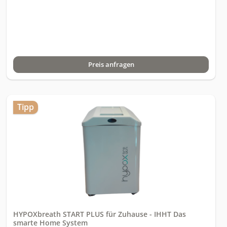
physiologische Parameter:SpO2 (periphere
Sauerstoffsättigung)Herzfrequenz(HF)Atemfrequenz(AF)Herzfre
quenzvariabilität (HRV)Sauerstoffmessung:Optische O2-
LasersensorikVerbrauchsfrei, driftarm, langzeitstabilTrainings-
und Systemparameter:TrainingsmodiIHT (Hypoxie / Normoxie)
IHHT (Hypoxie / Hyperoxie)SauerstoffkonzentrationHypoxie: 9–
Preis anfragen
19 % O2 Normoxie: 20,9 % O2 Hyperoxie: 21–34 % O2
(Hypoxiebereich entspricht simulierten Höhenlagen von ca.720
m bis 6.640 m)Maximale Phasenlänge 7 MinutenMaximale
Sitzungsdauer 60 MinutenSicherheitsabschaltung
(SpO2)individuell einstellbar: 78–90 %Betrieb und
Tipp
Bauform:Abmessungen (B ×H ×T) 42,2 ×57,5 ×49,2 cmGewicht
43,8 kgStromversorgung 230 V · 50 Hz (wird bei Bestellung
Länderspezifisch angepasst)LeistungsaufnahmeStandby < 1=""
w="" ·="" betrieb="" bis="" 600="" w="">Geräuschentwicklung<
49="">FarbgebungRAL 9003 Signalweiß,
pulverbeschichtetSoftware und Steuerung:Cellair Control
Software Zentrale Steuerung und DokumentationEnthaltene
Komponenten:Cellair Home System (rollbar), Cellair Controller
(Hardware), Cellair Control (Software), Pulsoximeter, HRV-
Brustgurt, Atemschlauch (1,80 m), Anschluss-und Netzkabel,
Bedienungsanleitung (digital), LAN Kabel, Winkelstück
HYPOXbreath START PLUS für Zuhause - IHHT Das
smarte Home System