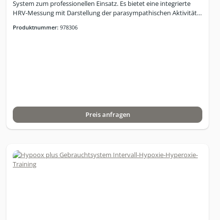
System zum professionellen Einsatz. Es bietet eine integrierte
HRV-Messung mit Darstellung der parasympathischen Aktivität
und ermöglicht eine schnelle visuelle Kontrolle des
Produktnummer:
978306
Trainingsverlaufs. Der MITOVIT besitzt eine intuitive
Bedienoberfläche und ist dadurch einfach zu handhaben. Die
Sauerstoffzufuhr wird automatisch angepasst. Das System ist
mit zwei Pulsoximetern ausgestattet, die während einer
Trainingseinheit parallel eingesetzt werden können. Die
Trainingssoftware visualisiert Training und Trainingsverlauf. Das
Interface verfügt über einen berührungssensiblen
Bildschirm.Technische Beschreibung und Ausstattung laut
Hersteller: 15,6 Zoll Full HD Touch Screen Monitor 2 Pulsoximeter
Preis anfragen
10 Atemmasken 10 Bakterien/Virenfilter 1 Geräteschutzfilter 1
Beatmungsschlauch 1 Brustgurt, für die HRV-Messung
Vollautomatischer Hypoxietest Individualisierbarer Hypoxietest:
SpO2 Zielwert einstellbar zwischen 77% - 93% 3 Trainingsmodi:
manuelle Einstellung oder als Biofeedbackprogramm Hypoxie –
Normoxie – adaptive Hyperoxie Optional: Start mit Hyperoxie
Einstellungen der Sauerstoffkonzentration Hypoxie: 18 - 9 %
Sauerstoff Normoxie = 21 % Sauerstoff Hyperoxie: bis max. 30 %
Sauerstoff SpO2 Zielwert Biofeedback-Modus: auswählbar
zwischen 75% und 93 % SpO2 Integrierte HRV Größe ca. (B x H x
T): 45 cm, 106 cm, 37 cm Gewicht: ca. 60 kg