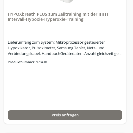
idealen O2 Initialdosis integriertAtemanhalte-Test (BOLT)
integriert, mit VerlaufskontrolleHRV Basis-Test
HYPOXbreath PLUS zum Zelltraining mit der IHHT
integiertTrainingsauswertungen der Session
Intervall-Hypoxie-Hyperoxie-Training
integriertPhasendifferenziertes HRV-MonitoringIHM -
Intelligentes Hyperoxie
ManagementMultilevelphasensteuerungHypoxie: 9%
-20%Dezentrale Steuerung (ohne Strahlung da
Lieferumfang zum System: Mikroprozessor gesteuerter
kabelgebunden)Multiuserfähig ohne
Hypoxikator, Pulsoximeter, Samsung Tablet, Netz- und
StandortanbindungAusdrucke und Export der Mess- und
Verbindungskabel, HandbuchGerätedaten: Anzahl gleichzeitiger
Anwendungsergebnisse
Nutzer: 1 Nutzer; Variation der O2-Konzentration: Hypoxie: 9 - 16
Produktnummer:
978410
%; Normoxie: 20,9 %; Hyperoxie: 34 %; Abmessungen (B x H x T) /
Gewicht 40 x 57,5 x 47 cm / 43,5 kg, Luftanfeuchtung der
Atemluft: mindestens so feucht oder bis zu 5% feuchter als die
Umgebungsluft im Raum; Schallpegelmessung: ca. 49dB;
Leistungsaufnahme im Betrieb: bis zu 600 W je nach
Betriebsmodus; Stromversorgung: 230V 50Hz;
Leistungsaufnahme im Standby: < 1W; Farbgebung:
Standardfarbe RAL 9018, pulverbeschichtet. Gewährleistung: 12
Monate Technische Daten:1 Therapieplatz1 Tablet (Android) für
Preis anfragen
Bedienung und MonitoringSimulation von 9 – 16 % Sauerstoff,
entspricht einer Höhe von 2.140 m – 6.500 mIntervall - Wechsel
zu sauerstoffreicher Luft ca. 32-34%Normoxie Modus –
Sauerstoffgehalt 20,9% einstellbarIndividuelle Programmierung