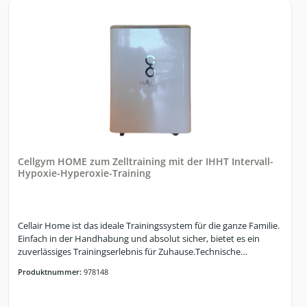
für Kunden integriertMehre individuelle Programme pro Kunden
anlegbarProgramme nach Therapieplan des Hauses
anpassbarHypoxie/Hyperoxie und Hypoxie/Normoxie kann
eingestellt werden„Invers“ Modus (das Protokoll kann bei Bedarf
mit Hyperoxie gestartet werden)Hypoxie Test zur Bestimmung
der idealen O2 Initialdosis integriertAtemanhalte-Test (BOLT)
integriert, mit VerlaufskontrolleHRV Basis-Test integriert (Stress
Index “SI” und RMSSD)HRV Realtime Messung integriert
(Histogramm und RMSSD wird dynamisch
gemessen)Trainingsauswertungen der Session
integriertTrainingsauswertung HRV und HRV Realtime
integriertIHM - Intelligentes Hyperoxie Management
Cellgym HOME zum Zelltraining mit der IHHT Intervall-
Hypoxie-Hyperoxie-Training
Cellair Home ist das ideale Trainingssystem für die ganze Familie.
Einfach in der Handhabung und absolut sicher, bietet es ein
zuverlässiges Trainingserlebnis für Zuhause.Technische
Daten:Systemlogik und SicherheitsarchitekturHSI –Hypoxic
Produktnummer:
978148
Session IndexOAPC –Oxygen Atmospheric Pressure
CompensationRedundantes SicherheitssystemOxygen
Intelligence ModeMess-und Sensorsysteme:Erfasste