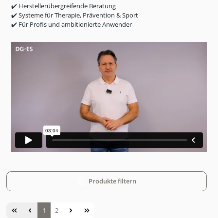
✔️
Herstellerübergreifende Beratung
✔️
Systeme für Therapie, Prävention & Sport
✔️
Für Profis und ambitionierte Anwender
Produkte filtern
Seite
Seite
1
2