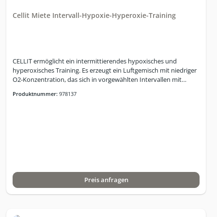
Cellit Miete Intervall-Hypoxie-Hyperoxie-Training
CELLIT ermöglicht ein intermittierendes hypoxisches und
hyperoxisches Training. Es erzeugt ein Luftgemisch mit niedriger
O2-Konzentration, das sich in vorgewählten Intervallen mit
Hyperoxie (mild oder verstärkt) abwechselt.• Überwachung von
Produktnummer:
978137
Puls und SpO2 • Safety-Cut-Off-Grenze und Alarmsignal • 6
Speicherplätze für Nutzerdaten • 3 Standard-
Trainingsprogramme • 10 Speicherplätze für individuelle
Trainingsprogramme BetriebsbedingungenTemperatur in der
Umgebung+15°C bis +30°CRelative Luftfeuchtigkeit 15% bis 60%
(nicht kondensiert)Luftdruck 700 hPa bis
1060hPaStromanschlussMaximale Leistungsaufnahme
600VAHauptspannung 230V~ Frequenz 50HzSicherungen 2 x
T6,3L250VSchutzklasse Schutzklasse 1Netzschalter nach IEC 601 -
Preis anfragen
1GeometrieAbmessungen (L x B x H) 500 x 460 x 1027
mmGewicht 47kgBildschirm (Diagonale) 12,1?IP-Code EN 60 529
IP 30Parameter und LeistungsmerkmaleO2-Bereich 10% bis 18%
± 0,5%* (Hypoxie) (Expert: 9-18%)34% ± 1% (verstärkte