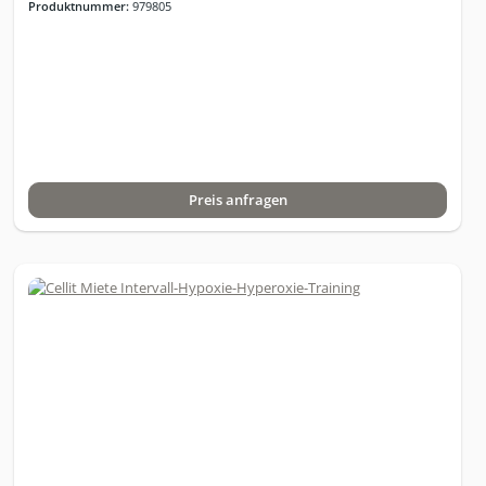
Produktnummer:
979805
Umgebungsluft (Normoxie) eingeatmet. Die Steuersoftware
passt den Sauerstoffgehalt der eingeatmeten Luft permanent an
die individuelle Sauerstoffsättigung (SP02) des Trainierenden an.
Lieferumfang zum System:• Automatisches IHHT Trainingsystem
• Generator für Intervall-Hypoxietraining für Einstellbereich:
800m - 6.400m (9% - 40% O2) • Design airDesk (in verschiedenen
Farben erhältlich, z.B. in eiche, weiß, kaschmir, anthrazit) • Steuer-
& Monitoring-Software (Aufzeichnung, Kontrolle und
Dokumentation aller Trainingsdaten) • Pulsoximeter mit USB-
Preis anfragen
Schnittstelle • Vorinstalliertes Windows Notebook • Online-
Einweisung• Online-Service • Masken und Zubehör für 5
Personen