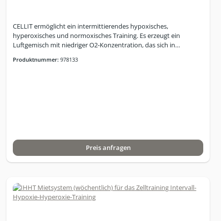
integriertTrainingsauswertung HRV und HRV Realtime
integriertIHM - Intelligentes Hyperoxie ManagementGebrauchte
Systeme erhältlich ab 18.000 €
CELLIT ermöglicht ein intermittierendes hypoxisches,
hyperoxisches und normoxisches Training. Es erzeugt ein
Luftgemisch mit niedriger O2-Konzentration, das sich in
vorgewählten Intervallen mit Hyperoxie (mild oder verstärkt)
Produktnummer:
978133
abwechselt.• Überwachung von Puls und SpO2 • Safety-Cut-Off-
Grenze und Alarmsignal • 6 Speicherplätze für Nutzerdaten • 3
Standard-Trainingsprogramme • 10 Speicherplätze für
individuelle Trainingsprogramme
BetriebsbedingungenTemperatur in der Umgebung+15°C bis
+30°CRelative Luftfeuchtigkeit 15% bis 60% (nicht
kondensiert)Luftdruck 700 hPa bis
1060hPaStromanschlussMaximale Leistungsaufnahme
600VAHauptspannung 230V~ Frequenz 50HzSicherungen 2 x
Preis anfragen
T6,3L250VSchutzklasse Schutzklasse 1Netzschalter nach IEC 601 -
1GeometrieAbmessungen (L x B x H) 500 x 460 x 1027
mmGewicht 47kgBildschirm (Diagonale) 12,1?IP-Code EN 60 529
IP 30Parameter und LeistungsmerkmaleO2-Bereich 10% bis 18%
± 0,5%* (Hypoxie) (Expert: 9-18%)34% ± 1% (verstärkte
Hyperoxie)25% ± 1% (leichte Hyperoxie)SpO2 79% bis 99% ± 1%
(Expert: 74%-99%)Lautstärke im Betrieb: max.
45dBZeiteinstellungen für Hyperoxie 1min bis