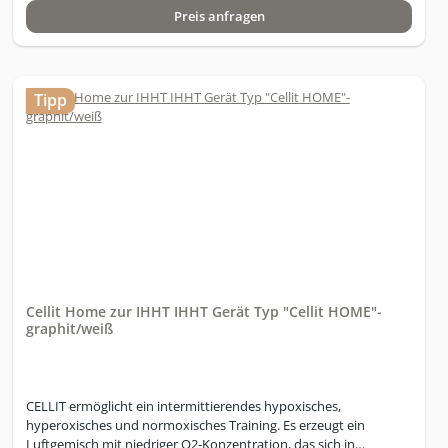
Preis anfragen
Pulsoximeter, 2 Doppelport-Masken, Handbuch
Tipp
Cellit Home zur IHHT IHHT Gerät Typ "Cellit HOME"-
graphit/weiß
CELLIT ermöglicht ein intermittierendes hypoxisches,
hyperoxisches und normoxisches Training. Es erzeugt ein
Luftgemisch mit niedriger O2-Konzentration, das sich in