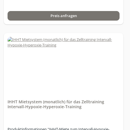
gleichzeitiger Nutzer: 1 Nutzer; Variation der O2-Konzentration:
Hypoxie: 9 - 16 %; Normoxie: 20,9 %; Hyperoxie: 34 %;
Preis anfragen
Abmessungen (B x H x T) / Gewicht 40 x 57,5 x 47 cm / 43,5 kg,
Luftanfeuchtung der Atemluft: mindestens so feucht oder bis zu
5% feuchter als die Umgebungsluft im Raum;
Schallpegelmessung: ca. 49dB; Leistungsaufnahme im Betrieb: bis
zu 600 W je nach Betriebsmodus; Stromversorgung: 230V 50Hz;
Leistungsaufnahme im Standby: < 1W; Farbgebung:
Standardfarbe RAL 9018, pulverbeschichtet. Gewährleistung: 12
Monate Technische Daten:1 Therapieplatz1 Tablet (Android) für
Bedienung und MonitoringSimulation von 9 – 16 % Sauerstoff,
entspricht einer Höhe von 2.140 m – 6.500 mIntervall - Wechsel
zu sauerstoffreicher Luft ca. 32-34%Normoxie Modus –
Sauerstoffgehalt 20,9% einstellbarIndividuelle Programmierung
für Kunden integriertMehre individuelle Programme pro Kunden
anlegbarProgramme nach Therapieplan des Hauses
anpassbarHypoxie/Hyperoxie und Hypoxie/Normoxie kann
eingestellt werden„Invers“ Modus (das Protokoll kann bei Bedarf
IHHT Mietsystem (monatlich) für das Zelltraining
mit Hyperoxie gestartet werden)Atemanhalte-Test (BOLT)
Intervall-Hypoxie-Hyperoxie-Training
integriert, mit VerlaufskontrolleTrainingsauswertungen der
Session integriert
Produktinformationen "IHHT-Miete zum Intervall-Hypoxie-