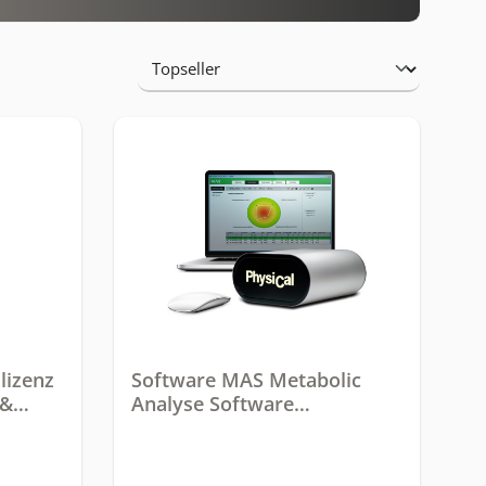
lizenz
Software MAS Metabolic
 &
Analyse Software
Auswertungssoftware für
die Ruhespirometrie