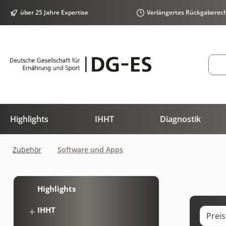
springen
Zur Hauptnavigation springen
über 25 Jahre Expertise
Verlängertes Rückgaberec
Highlights
IHHT
Diagnostik
Zubehör
Software und Apps
Highlights
IHHT
Prei