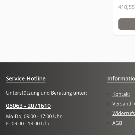
Ausdru
anpass
410,55
können
2,5 Mil
Analys
Intelli
werden,
Lebensm
medizi
Berück
und Sp
Unvertr
ausführ
Ernähr
die Au
Automat
persona
Einkauf
Fitness
Barcode
Gewic
Schrit
Service-Hotline
Informati
zu lief
Rezept
Anzeig
Ernähru
Unterstützung und Beratung unter:
Kontakt
Körper
Smartp
von Fet
Webbro
Versand-
08063 - 2071610
%)- Seg
Nutzer•
Widerrufs
Mo-Do, 09:00 - 17:00 Uhr
Muskel
Vollst
AGB
Fr 09:00 - 13:00 Uhr
Waagen
Attrakt
der Fet
gegenü