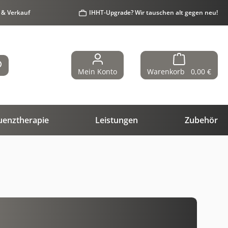
 & Verkauf
IHHT-Upgrade? Wir tauschen alt gegen neu!
Mein Konto
Warenkorb
0,00 €
uenztherapie
Leistungen
Zubehör