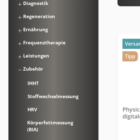
Diagnostik
Regeneration
Ernährung
Frequenztherapie
Versa
Leistungen
Tipp
Zubehör
IHHT
Stoffwechselmessung
Physic
HRV
digita
Körperfettmessung
Ernähr
(BIA)