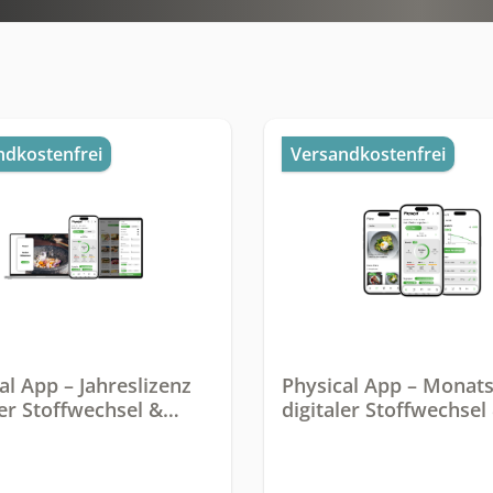
ndkostenfrei
Versandkostenfrei
al App – Jahreslizenz
Physical App – Monats
ler Stoffwechsel &
digitaler Stoffwechsel
ungs - Coach
Ernährungs - Coach