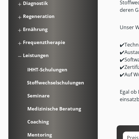
Stoffwe
Diagnostik
deren G
Regeneration
Unser Wa
Ernährung
Frequenztherapie
✔️
Techn
✔️
Austa
Leistungen
✔️
Softw
✔️
Zertif
IHHT-Schulungen
✔️
Auf W
Stoffwechselschulungen
Egal ob
Seminare
einsatzb
Medizinische Beratung
Coaching
Mentoring
Prei