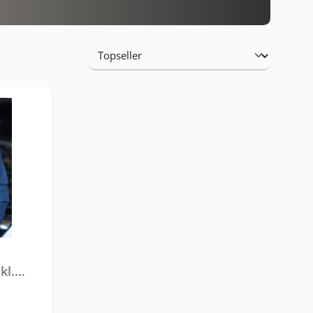
kl.
can,