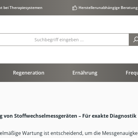
ht bei Therapiesystemen
Herstellerunabhängige Beratung
Regeneration
Ernährung
Freq
g von Stoffwechselmessgeräten
– F
ür exakte Diagnostik
gelmäßige Wartung ist entscheidend, um die Messgenauigkei