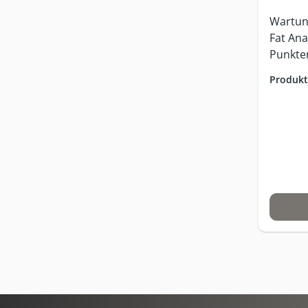
Wartun
Fat Ana
Punkte
für all
Produk
Messge
Netztei
Monate
wartun
Transp
Wartun
Dauer c
Versand