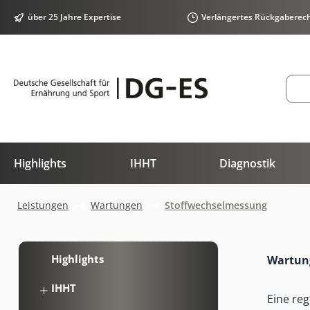
springen
Zur Hauptnavigation springen
über 25 Jahre Expertise
Verlängertes Rückgaberec
Highlights
IHHT
Diagnostik
Leistungen
Wartungen
Stoffwechselmessung
Highlights
Wartun
IHHT
Eine re