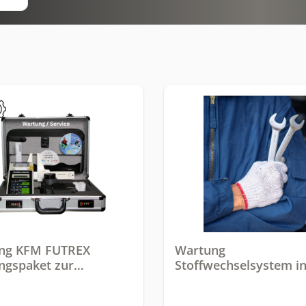
ng KFM FUTREX
Wartung
ngspaket zur
Stoffwechselsystem in
rfettmessung
Material (PhysiCal, e-s
etc.)