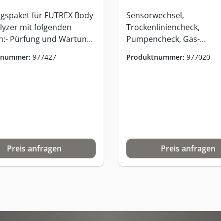
gspaket für FUTREX Body
Sensorwechsel,
lyzer mit folgenden
Trockenliniencheck,
n:- Pürfung und Wartung
Pumpencheck, Gas-
e Verscheißteile am
Rekalibrierung (Die Preis
tnummer:
977427
Produktnummer:
977020
rät (Thermodrucker,
können leicht variieren, 
l etc.)- Empfohlen: Alle 12
Bauteile defekt oder
 eine Überprüfung und -
ausgetauscht werden mü
g des Systems- Versand-,
Größere Abweichungen 
ortkosten sind von dem
vorher von Ihnen freige
gspaket unberührt-
werden.)
a. 7-10 Werktage (ohne
zeit)
Preis anfragen
Preis anfragen