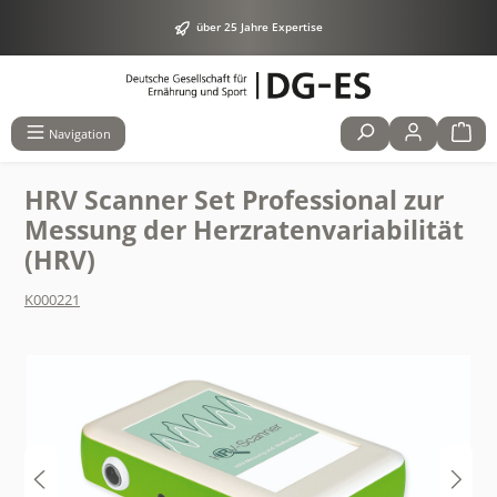
alt springen
über 25 Jahre Expertise
Navigation
HRV Scanner Set Professional zur
Messung der Herzratenvariabilität
(HRV)
K000221
Bildergalerie überspringen