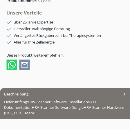
Produktnummer:
977903
Unsere Vorteile
über 25 Jahre Expertise
Herstellerunabhängige Beratung
Verlängertes Rückgaberecht bei Therapiesystemen
Alles für Ihre Zellenergie
Dieses Produkt weiterempfehlen:
Beschreibung
Lieferumfang:HRV-Scanner Software, Installations-CD,
DokumentationHRV-Scanner Software DongleHRV-Scanner Hardware
(EKG, Puls…
Mehr