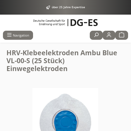
alt springen
über 25 Jahre Expertise
Navigation
HRV-Klebeelektroden Ambu Blue
VL-00-S (25 Stück)
Einwegelektroden
Bildergalerie überspringen