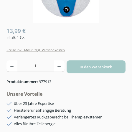
13,99 €
Inhalt:
1 Stk
Preise inkl. MwSt. zzgl. Versandkosten
Produkt Anzahl: Gib den gewünschten Wert ein oder benutze die Schaltflächen um die An
In den Warenkorb
Produktnummer:
977913
Unsere Vorteile
über 25 Jahre Expertise
Herstellerunabhängige Beratung
Verlängertes Rückgaberecht bei Therapiesystemen
Alles für Ihre Zellenergie