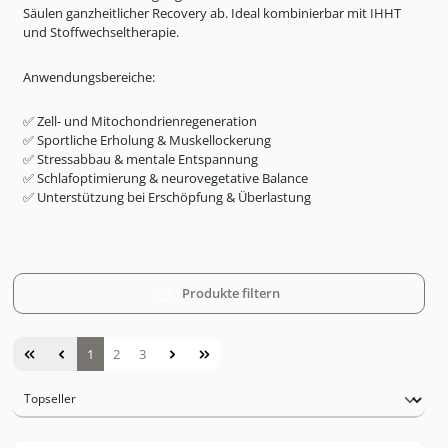
S
äulen ganzheitlicher Recovery ab. Ideal kombinierbar mit IHHT
und Stoffwechseltherapie.
Anwendungsbereiche:
✅
Zell- und
Mitochondrienregeneration
✅
Sportliche Erholung & Muskellockerung
✅
Stressabbau & mentale Entspannung
✅
Schlafoptimierung & neurovegetative Balance
✅
Unterstützung bei Erschöpfung & Überlastung
Produkte filtern
Seite
Seite
Seite
1
2
3