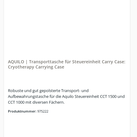
Kompression bietet eine dreifach wirksame Therapie, die
Muskelverspannungen löst, Schmerzen reduziert und die
Heilungsprozesse nach dem Training oder Verletzungen
beschleunigt.LieferumfangAquilo Heater Device
(Heizmodul)Tragetasche für den mobilen
EinsatzBedienungsanleitungHinweis: Die Steuereinheit (Control
Unit) ist nicht im Lieferumfang enthalten.
AQUILO | Transporttasche für Steuereinheit Carry Case:
Cryotherapy Carrying Case
Robuste und gut gepolsterte Transport- und
Aufbewahrungstasche für die Aquilo Steuereinheit CCT 1500 und
CCT 1000 mit diversen Fächern.
Produktnummer:
975222