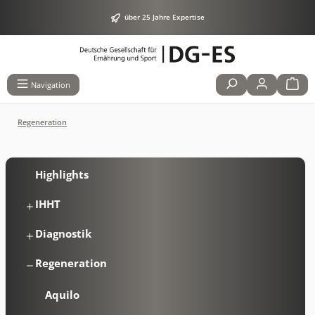
alt springen
über 25 Jahre Expertise
Navigation
Regeneration
Highlights
IHHT
Diagnostik
Regeneration
Aquilo