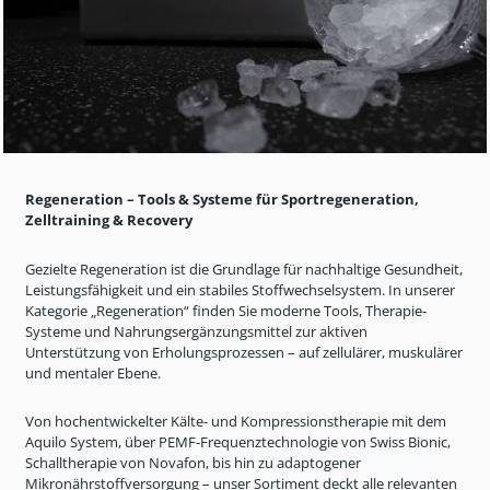
Regeneration
– Tools & Systeme f
ür Sportregeneration,
Zelltraining & Recovery
Gezielte Regeneration ist die Grundlage für nachhaltige Gesundheit,
Leistungsfähigkeit und ein stabiles Stoffwechselsystem. In unserer
Kategorie
„Regeneration“ finden Sie moderne Tools, Therapie-
Systeme und Nahrungserg
änzungsmittel zur aktiven
Unterstützung von Erholungsprozessen
– auf zellul
ärer, muskulärer
und mentaler Ebene.
Von hochentwickelter Kälte- und Kompressionstherapie mit dem
Aquilo
System, über PEMF-Frequenztechnologie von Swiss Bionic,
Schalltherapie von
Novafon
, bis hin zu
adaptogener
Mikronährstoffversorgung
– unser Sortiment deckt alle relevanten