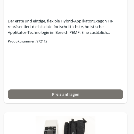
Der erste und einzige, flexible Hybrid-Applikator!Exagon FIR
repräsentiert die bis dato fortschrittlichste, holistische
Applikator-Technologie im Bereich PEMF. Eine zusätzlich
eingebaute und isolierte Schicht, bestehend aus einem
Produktnummer:
972112
Karbonfaser-Geflecht, sorgt für die zusätzliche Generierung von
spezifischen Fern-Infrarotwellen im Bereich von ca. 3-14 Microns.
Die Temperatursteuerung erfolgt zentral über die iMRS prime
Benutzeroberfläche. Exagon FIR-Technologie öffnet einen
komplett neuen Horizont in der simultanen Nutzung von PEMF
und FIR und das Erlebnis einer Anwendung ist einzigartig: Es fühlt
sich an wie auf einem Floss in ruhigem Gewässer!Das verwendete
Material ist biokompatibel!Das iMRS prime Hybrid Set Total
umfasst :iMRS prime Steuer-PaneliMRS prime
Preis anfragen
ConnectorboxExagon FIR-ApplikatorExagon Lokal-
ApplikatorExagon Spot-Applikator20-PIN prime
VerbindungskabelNetzteilExagon BrainExagon SenseSoftware
Programme: Manueller ModusSchnell-Start
ProgrammeProgrammier-ModusiGUIDESplit-ModusHybrid-
Modus