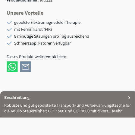
Produktnummer:
975222
Unsere Vorteile
gepulste Elektromagnetfeld-Therapie
mit Ferninfrarot (FIR)
8 minütige Sitzungen pro Tag ausreichend
Schmerzapplikatoren verfügbar
Dieses Produkt weiterempfehlen:
Beschreibung
Robuste und gut gepolsterte Transport- und Aufbewahrungstasche für
die Aquilo Steuereinheit CCT 1500 und CCT 1000 mit divers…
Mehr