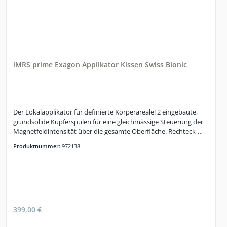
iMRS prime Exagon Applikator Kissen Swiss Bionic
Der Lokalapplikator für definierte Körperareale! 2 eingebaute,
grundsolide Kupferspulen für eine gleichmässige Steuerung der
Magnetfeldintensität über die gesamte Oberfläche. Rechteck-
Wellenform für höchste Effizienz von lokal applizierten PEMF’s.
Produktnummer:
972138
Eingebaute Optische Funktionskontrolle (OFC). Medizinisch
zertifizierter Klickstecker.
399,00 €