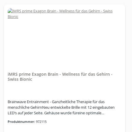
elektrischer Ströme pulsierende Magnetfelder erzeugt, die den
Körper durchdringen und Reaktionen hervorrufen, die z.B. den
Heilprozess anregen bzw. unterstützen. In den Applikatoren
erzeugen Elektromagneten in der Form von Kupferspulen genau
gepulste Magnetfelder, deren Intensität und
Frequenzmodulation vom Terrella-Controller gesteuert wird. Die
Stärke der Felder, die Signalform des Reizes und die Sequenz sind
wesentliche Charakteristika der Applikationen und erzeugen
unterschiedliche Wirkungen im biologischen System.Wir
informieren Sie gern umfassend zur Anwendung. Tel.: +49
(0)8063-2071610
iMRS prime Exagon Brain - Wellness für das Gehirn -
Swiss Bionic
Brainwave Entrainment - Ganzheitliche Therapie für das
menschliche GehirnNeu entwickelte Brille mit 12 eingebauten
LED’s auf jeder Seite. Gehäuse wurde füreine optimale
Leistungsausführung komplett abgedunkelt.Gehirnwellen-
Produktnummer:
972115
Stimulation mit Licht, Farbe und Ton, kombiniert in einem
einzigenSystem. Elastisches Band für eine einfache Justierung