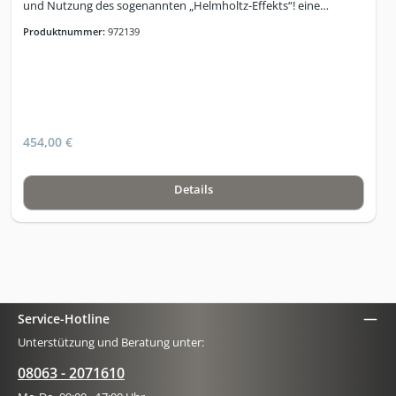
und Nutzung des sogenannten „Helmholtz-Effekts“! eine
eingebaute, grundsolide Kupferspule in jedem Segment (2
Produktnummer:
972139
insgesamt) für eine flexible Kontrolle der applizierten Feldstärke
über die partielle Oberfläche. Rechteck-Wellenform für höchste
Effizienz von lokal applizierten PEMF’s mit Helmholtz-Effekt.
Eingebaute Optische Funktionskontrolle (OFC). Medizinisch
zertifizierter Klickstecker.
454,00 €
Details
Service-Hotline
Unterstützung und Beratung unter:
08063 - 2071610