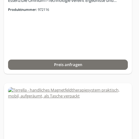
Essenz!Die Omnium1-Technologie vereint Ergebnisse und
Effizienz von umfassender PEMF Basisforschungmit dem
Produktnummer:
972116
einzigartigen Potenzial, alle notwendigen und natürlich
vorkommenden, elektromagnetischen Wellen in EINEM System
für die Heimanwendung und für Unterwegszum Wohle der
eigenen Gesundheit zu nutzen!6 eingebaute, grundsolide
Kupferspulen, unterteilt in 3 Paare mit
unterschiedlichenWindungszahlen – zur exakten Steuerung der
Magnetfeldintensität über die gesamteOberfläche.Dreifach-
Sägezahn-Wellenform für höchste Effizienz von niedrig gepulsten
PEMF`s.Faltbar in 6 Segmente.Magnetfeldstärke max. 45 micro
Preis anfragen
Tesla.Wicklungszahl vom Kopfende zum Fussende
ansteigend.Omnium1 2.0 Complete Combo umfasst :Omnium1
2.0 Steuer-PanelOmniMatOmniPadOmniSpotD/A Konverter
2.0Omnium1 2.0 Android
softwareOmniBrainSoftwareprogramme:Schnellstart-
ProgrammeManueller ModusProgrammier Modus