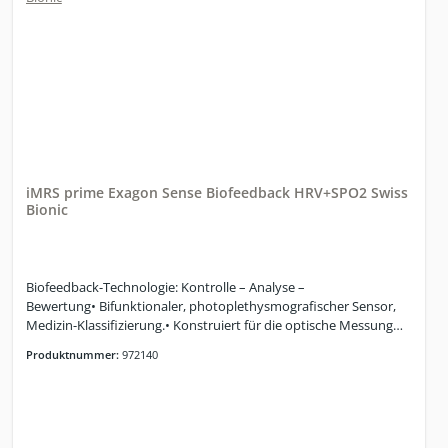
iMRS prime Exagon Sense Biofeedback HRV+SPO2 Swiss
Bionic
Biofeedback-Technologie: Kontrolle – Analyse –
Bewertung• Bifunktionaler, photoplethysmografischer Sensor,
Medizin-Klassifizierung.• Konstruiert für die optische Messung
des Blutvolumens im mikro-vaskulären Gewebe.• SpO2– und
Produktnummer:
972140
HRV-Messung.• Dynamische Anpassung der
Magnetfeldintensität während einer PEMF-
Anwendung.• Medizinisch zertifizierter Klickstecker.iMRS prime
zusammen mit Exagon Sense reguliert während einer
Anwendung die Intensität des ausgegebenen Magnetfelds unter