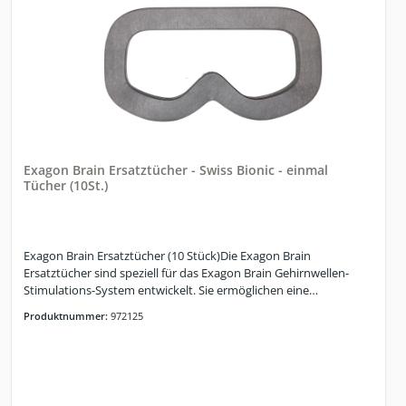
Exagon Brain Ersatztücher - Swiss Bionic - einmal
Tücher (10St.)
Exagon Brain Ersatztücher (10 Stück)Die Exagon Brain
Ersatztücher sind speziell für das Exagon Brain Gehirnwellen-
Stimulations-System entwickelt. Sie ermöglichen eine
hygienische und komfortable Anwendung und sind für die
Produktnummer:
972125
einmalige Nutzung bei Patienten oder Kunden vorgesehen.
Durch den einfachen Austausch wird maximale Sauberkeit
gewährleistet – ideal für den professionellen Einsatz in Praxis,
Klinik oder Wellness-Umgebung.