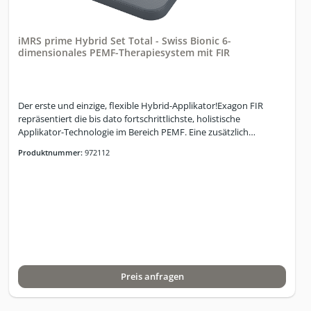
iMRS prime Hybrid Set Total - Swiss Bionic 6-
dimensionales PEMF-Therapiesystem mit FIR
Der erste und einzige, flexible Hybrid-Applikator!Exagon FIR
repräsentiert die bis dato fortschrittlichste, holistische
Applikator-Technologie im Bereich PEMF. Eine zusätzlich
eingebaute und isolierte Schicht, bestehend aus einem
Produktnummer:
972112
Karbonfaser-Geflecht, sorgt für die zusätzliche Generierung von
spezifischen Fern-Infrarotwellen im Bereich von ca. 3-14 Microns.
Die Temperatursteuerung erfolgt zentral über die iMRS prime
Benutzeroberfläche. Exagon FIR-Technologie öffnet einen
komplett neuen Horizont in der simultanen Nutzung von PEMF
und FIR und das Erlebnis einer Anwendung ist einzigartig: Es fühlt
sich an wie auf einem Floss in ruhigem Gewässer!Das verwendete
Material ist biokompatibel!Das iMRS prime Hybrid Set Total
umfasst :iMRS prime Steuer-PaneliMRS prime
Preis anfragen
ConnectorboxExagon FIR-ApplikatorExagon Lokal-
ApplikatorExagon Spot-Applikator20-PIN prime
VerbindungskabelNetzteilExagon BrainExagon SenseSoftware