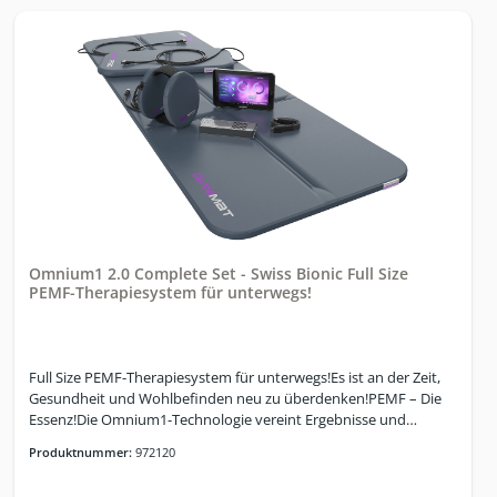
Programme: Manueller ModusSchnell-Start
ProgrammeProgrammier-ModusiGUIDESplit-ModusHybrid-
Modus
Omnium1 2.0 Complete Set - Swiss Bionic Full Size
PEMF-Therapiesystem für unterwegs!
Full Size PEMF-Therapiesystem für unterwegs!Es ist an der Zeit,
Gesundheit und Wohlbefinden neu zu überdenken!PEMF – Die
Essenz!Die Omnium1-Technologie vereint Ergebnisse und
Effizienz von umfassender PEMFBasisforschungmit dem
Produktnummer:
972120
einzigartigen Potenzial, alle notwendigen und natürlich
vorkommenden, elektromagnetischen Wellen in EINEM System