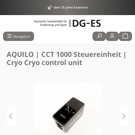
alt springen
über 25 Jahre Expertise
Navigation
AQUILO | CCT 1000 Steuereinheit |
Cryo Cryo control unit
Bildergalerie überspringen