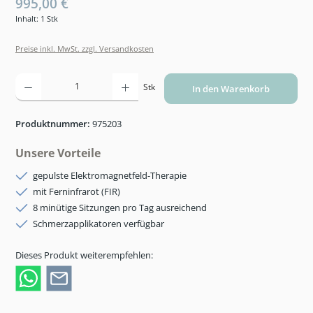
995,00 €
Inhalt:
1 Stk
Preise inkl. MwSt. zzgl. Versandkosten
Produkt Anzahl: Gib den gewünschten Wert ein oder benutze die Schaltflächen um die An
Stk
In den Warenkorb
Produktnummer:
975203
Unsere Vorteile
gepulste Elektromagnetfeld-Therapie
mit Ferninfrarot (FIR)
8 minütige Sitzungen pro Tag ausreichend
Schmerzapplikatoren verfügbar
Dieses Produkt weiterempfehlen: