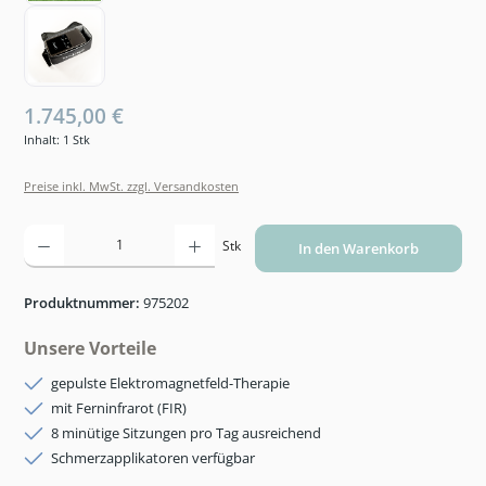
1.745,00 €
Inhalt:
1 Stk
Preise inkl. MwSt. zzgl. Versandkosten
Produkt Anzahl: Gib den gewünschten Wert ein oder benutze die Schaltflächen um die An
Stk
In den Warenkorb
Produktnummer:
975202
Unsere Vorteile
gepulste Elektromagnetfeld-Therapie
mit Ferninfrarot (FIR)
8 minütige Sitzungen pro Tag ausreichend
Schmerzapplikatoren verfügbar