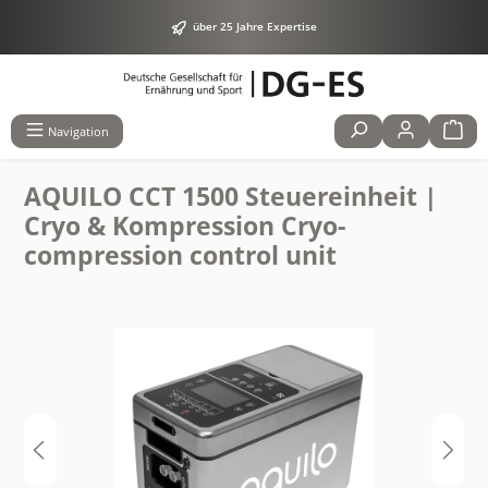
alt springen
über 25 Jahre Expertise
Navigation
AQUILO CCT 1500 Steuereinheit |
Cryo & Kompression Cryo-
compression control unit
Bildergalerie überspringen