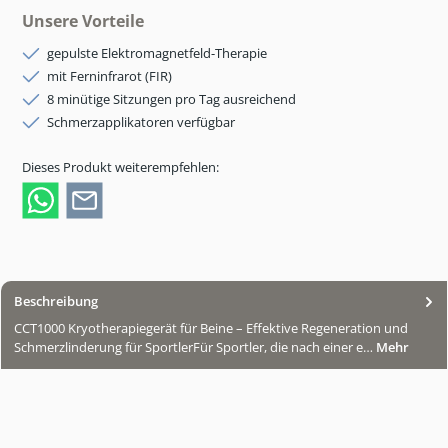
Unsere Vorteile
gepulste Elektromagnetfeld-Therapie
mit Ferninfrarot (FIR)
8 minütige Sitzungen pro Tag ausreichend
Schmerzapplikatoren verfügbar
Dieses Produkt weiterempfehlen:
Beschreibung
CCT1000 Kryotherapiegerät für Beine – Effektive Regeneration und
Schmerzlinderung für SportlerFür Sportler, die nach einer e…
Mehr