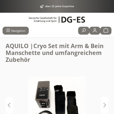
alt springen
über 25 Jahre Expertise
Navigation
AQUILO |Cryo Set mit Arm & Bein
Manschette und umfangreichem
Zubehör
Bildergalerie überspringen