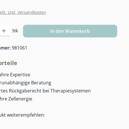
wSt. zzgl. Versandkosten
Gib den gewünschten Wert ein oder benutze die Schaltflächen um die Anzahl zu e
Stk
In den Warenkorb
mmer:
981061
rteile
ahre Expertise
erunabhängige Beratung
rtes Rückgaberecht bei Therapiesystemen
Ihre Zellenergie
ukt weiterempfehlen: