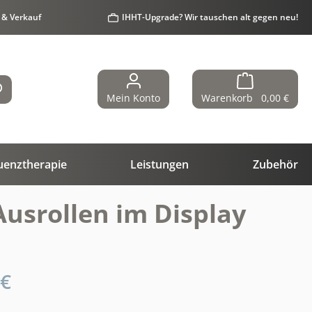
 & Verkauf
IHHT-Upgrade? Wir tauschen alt gegen neu!
Mein Konto
Warenkorb
0,00 €
uenztherapie
Leistungen
Zubehör
usrollen im Display
 €