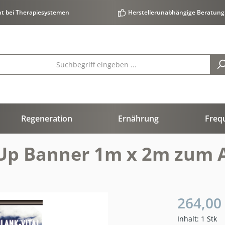
ht bei Therapiesystemen
Herstellerunabhängige Beratung
Regeneration
Ernährung
Freq
l-Up Banner 1m x 2m zum A
264,00
Inhalt:
1 Stk