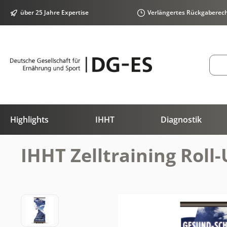
springen
Zur Hauptnavigation springen
über 25 Jahre Expertise
Verlängertes Rückgaberec
Highlights
IHHT
Diagnostik
IHHT Zelltraining Rol
Bildergalerie überspringen