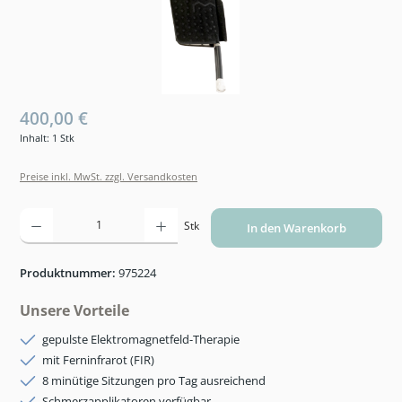
400,00 €
Inhalt:
1 Stk
Preise inkl. MwSt. zzgl. Versandkosten
Produkt Anzahl: Gib den gewünschten Wert ein oder benutze die Schaltflächen um die An
Stk
In den Warenkorb
Produktnummer:
975224
Unsere Vorteile
gepulste Elektromagnetfeld-Therapie
mit Ferninfrarot (FIR)
8 minütige Sitzungen pro Tag ausreichend
Schmerzapplikatoren verfügbar