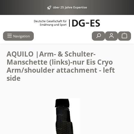
alt springen
über 25 Jahre Expertise
Navigation
AQUILO |Arm- & Schulter-
Manschette (links)-nur Eis Cryo
Arm/shoulder attachment - left
side
Bildergalerie überspringen