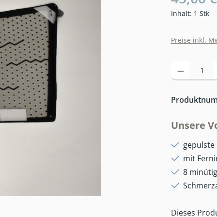
Inhalt:
1 Stk
Preise inkl. M
Produkt Anzahl: 
Produktnu
Unsere Vo
gepulste
mit Ferni
8 minüti
Schmerza
Dieses Prod