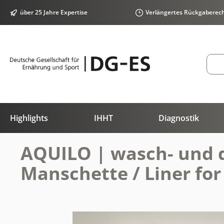
springen
Zur Hauptnavigation springen
über 25 Jahre Expertise
Verlängertes Rückgaberec
Highlights
IHHT
Diagnostik
AQUILO | wasch- und de
Manschette / Liner fo
Bildergalerie überspringen