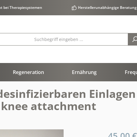
ht bei Therapiesystemen
Herstellerunabhängige Beratung
Regeneration
Ernährung
Freq
sinfizierbaren Einlagen 
r knee attachment
45,00 €