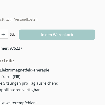
wSt. zzgl. Versandkosten
Gib den gewünschten Wert ein oder benutze die Schaltflächen um die Anzahl zu e
Stk
In den Warenkorb
mmer:
975227
rteile
 Elektromagnetfeld-Therapie
nfrarot (FIR)
ge Sitzungen pro Tag ausreichend
pplikatoren verfügbar
ukt weiterempfehlen: