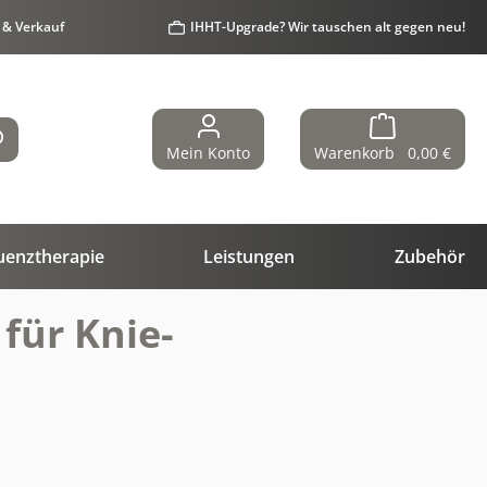
 & Verkauf
IHHT-Upgrade? Wir tauschen alt gegen neu!
Mein Konto
Warenkorb
0,00 €
uenztherapie
Leistungen
Zubehör
für Knie-