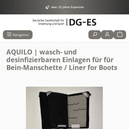
alt springen
über 25 Jahre Expertise
Navigation
AQUILO | wasch- und
desinfizierbaren Einlagen für für
Bein-Manschette / Liner for Boots
Bildergalerie überspringen