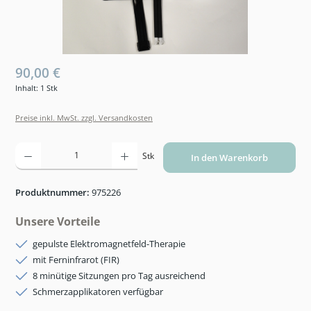
90,00 €
Inhalt:
1 Stk
Preise inkl. MwSt. zzgl. Versandkosten
Produkt Anzahl: Gib den gewünschten Wert ein oder benutze die Schaltflächen um die An
Stk
In den Warenkorb
Produktnummer:
975226
Unsere Vorteile
gepulste Elektromagnetfeld-Therapie
mit Ferninfrarot (FIR)
8 minütige Sitzungen pro Tag ausreichend
Schmerzapplikatoren verfügbar