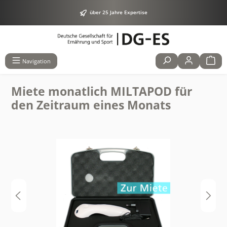
alt springen
über 25 Jahre Expertise
Navigation
Miete monatlich MILTAPOD für
den Zeitraum eines Monats
Bildergalerie überspringen