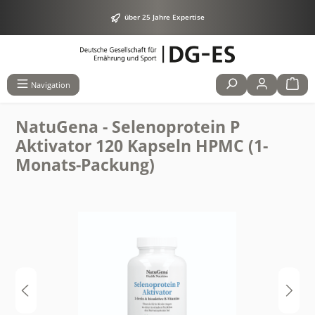
alt springen
über 25 Jahre Expertise
Navigation
NatuGena - Selenoprotein P
Aktivator 120 Kapseln HPMC (1-
Monats-Packung)
Bildergalerie überspringen